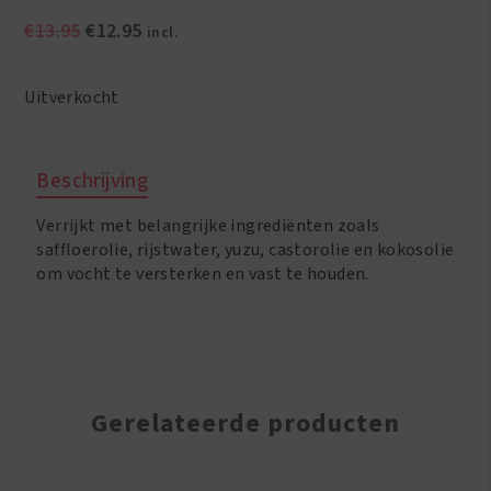
Oorspronkelijke
Huidige
€
13.95
€
12.95
incl.
prijs
prijs
was:
is:
Uitverkocht
€13.95.
€12.95.
Beschrijving
Verrijkt met belangrijke ingrediënten zoals
saffloerolie, rijstwater, yuzu, castorolie en kokosolie
om vocht te versterken en vast te houden.
Gerelateerde producten