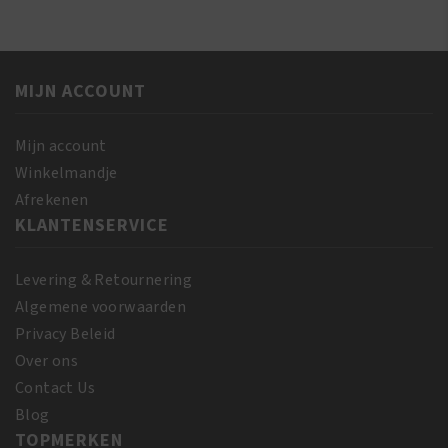
Miracle
&
Growth
Skin
Oil
Oil
237
237
MIJN ACCOUNT
ml
ml
aantal
aantal
Mijn account
Winkelmandje
Afrekenen
KLANTENSERVICE
Levering & Retournering
Algemene voorwaarden
Privacy Beleid
Over ons
Contact Us
Blog
TOPMERKEN