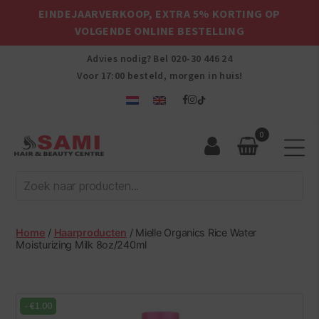
EINDEJAARVERKOOP, EXTRA 5% KORTING OP
VOLGENDE ONLINE BESTELLING
Advies nodig? Bel
020-30 446 24
Voor 17:00 besteld, morgen in huis!
0
Sami
Afro
Hair
&
Beauty
Home
/
Haarproducten
/ Mielle Organics Rice Water
Centre
Moisturizing Milk 8oz/240ml
-
€
1.00