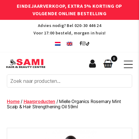
EINDEJAARVERKOOP, EXTRA 5% KORTING OP
VOLGENDE ONLINE BESTELLING
Advies nodig? Bel
020-30 446 24
Voor 17:00 besteld, morgen in huis!
0
Sami
Afro
Hair
&
Beauty
Home
/
Haarproducten
/ Mielle Organics Rosemary Mint
Centre
Scalp & Hair Strengthening Oil 59ml