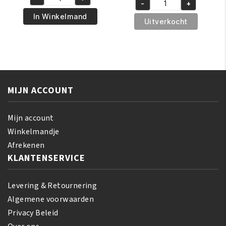
was:
is:
African
-
+
was:
is:
African
€6.95.
€5.95.
Pride
In Winkelmand
€5.95.
€4.95.
Pride
Uitverkocht
Shea
Magical
Butter
Gro
Miracle
Rejuvenating
Silky
Oil
Hair
150
Moisturizer
MIJN ACCOUNT
ml
355
aantal
ml
Mijn account
aantal
Winkelmandje
Afrekenen
KLANTENSERVICE
Levering & Retournering
Algemene voorwaarden
Privacy Beleid