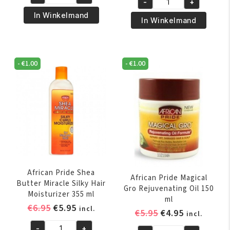
was:
is:
African
-
+
was:
is:
African
€6.95.
€5.95.
Pride
In Winkelmand
€5.50.
€4.75.
Pride
In Winkelmand
Olive
Olive
Miracle
Miracle
Anti-
Anti-
Breakage
-
€
1.00
-
€
1.00
Breakage
Braid
Strengthening
Sheen
Treatment
Spray
170
355
gr
ml
aantal
aantal
African Pride Shea
African Pride Magical
Butter Miracle Silky Hair
Gro Rejuvenating Oil 150
Moisturizer 355 ml
ml
Oorspronkelijke
Huidige
€
6.95
€
5.95
incl.
Oorspronkelijk
Huidige
€
5.95
€
4.95
incl.
prijs
prijs
prijs
prijs
-
+