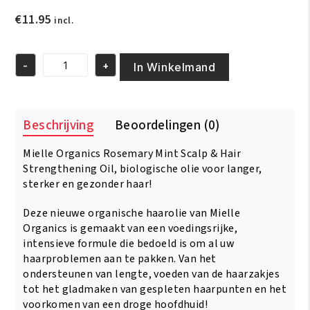
€
11.95
incl.
-
+
In Winkelmand
Mielle
Organics
Rosemary
Mint
Beschrijving
Beoordelingen (0)
Scalp
&
Mielle Organics Rosemary Mint Scalp & Hair
Hair
Strengthening
Strengthening Oil, biologische olie voor langer,
Oil
sterker en gezonder haar!
59ml
aantal
Deze nieuwe organische haarolie van Mielle
Organics is gemaakt van een voedingsrijke,
intensieve formule die bedoeld is om al uw
haarproblemen aan te pakken. Van het
ondersteunen van lengte, voeden van de haarzakjes
tot het gladmaken van gespleten haarpunten en het
voorkomen van een droge hoofdhuid!