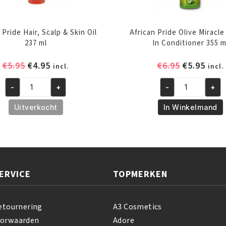
 Pride Hair, Scalp & Skin Oil
African Pride Olive Miracl
237 ml
In Conditioner 355 m
Oorspronkelijke
Huidige
Oorspronk
Huid
€
5.95
€
4.95
€
6.95
€
5.95
incl.
incl.
prijs
prijs
prijs
prijs
-
+
-
+
was:
is:
was:
is:
African
African
€5.95.
€4.95.
€6.95.
€5.95
Pride
Pride
Uitverkocht
In Winkelmand
Hair,
Olive
Scalp
Miracle
&
Leave-
Skin
In
Oil
Conditioner
ERVICE
TOPMERKEN
237
355
ml
ml
aantal
aantal
etournering
A3 Cosmetics
oorwaarden
Adore