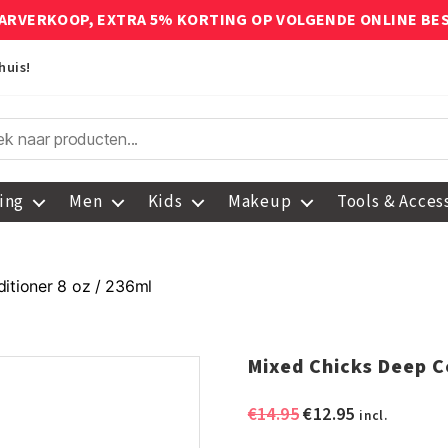
ARVERKOOP, EXTRA 5% KORTING OP VOLGENDE ONLINE BE
huis!
ing
Men
Kids
Makeup
Tools & Acces
itioner 8 oz / 236ml
Mixed Chicks Deep C
Oorspronkelijke
Huidige
€
14.95
€
12.95
incl.
prijs
prijs