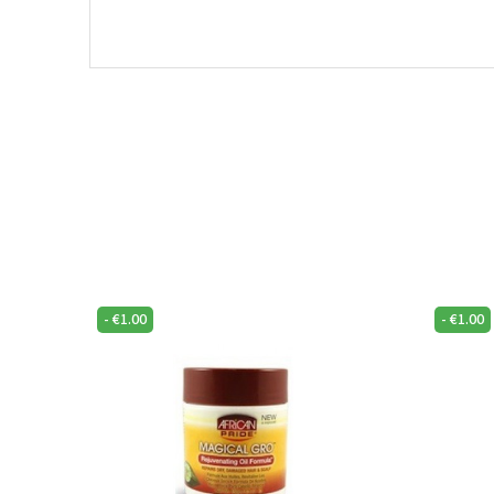
-
€
1.00
-
€
1.00