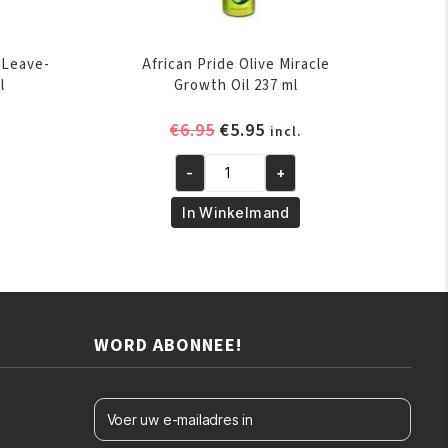
e Leave-
African Pride Olive Miracle
l
Growth Oil 237 ml
elijke
ige
Oorspronkelijke
Huidige
€
6.95
€
5.95
incl.
prijs
prijs
-
+
was:
is:
African
.
€6.95.
€5.95.
Pride
In Winkelmand
Olive
Miracle
Growth
Oil
237
WORD ABONNEE!
ml
aantal