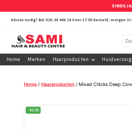
EINDEJA
Advies nodig? Bel
020-30 446 24
Voor 17:00 besteld, morgen in 
Sami
Afro
Home
Merken
Haarproducten
Huidverzorg
Hair
&
Beauty
Centre
Home
/
Haarproducten
/ Mixed Chicks Deep Cond
-
€
2.00