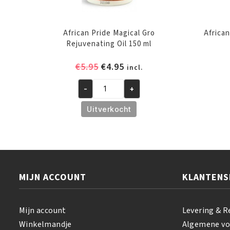
African Pride Magical Gro
African
Rejuvenating Oil 150 ml
Oorspronkelijke
Huidige
€
5.95
€
4.95
incl.
prijs
prijs
-
+
was:
is:
African
€5.95.
€4.95.
Pride
Uitverkocht
Magical
Gro
Rejuvenating
Oil
150
MIJN ACCOUNT
KLANTENS
ml
aantal
Mijn account
Levering & R
Winkelmandje
Algemene v