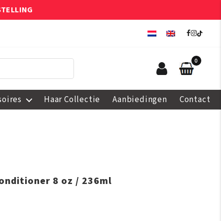
STELLING
0
soires
Haar Collectie
Aanbiedingen
Contact
onditioner 8 oz / 236ml