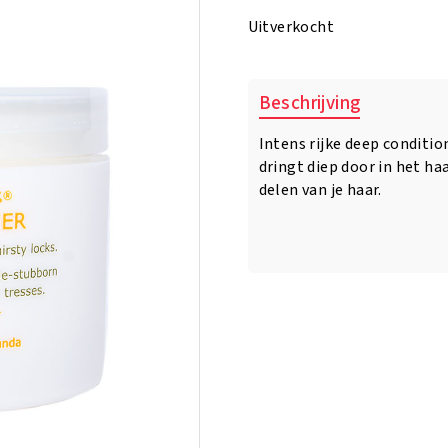
was:
is:
Uitverkocht
€14.95.
€12.95.
Beschrijving
Intens rijke deep conditio
dringt diep door in het ha
delen van je haar.