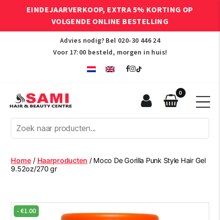
EINDEJAARVERKOOP, EXTRA 5% KORTING OP
VOLGENDE ONLINE BESTELLING
Advies nodig? Bel
020-30 446 24
Voor 17:00 besteld, morgen in huis!
0
Sami
Afro
Hair
&
Beauty
Home
/
Haarproducten
/ Moco De Gorilla Punk Style Hair Gel
Centre
9.52oz/270 gr
-
€
1.00