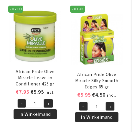
Leave-
Miracle
In
-
€
2.00
-
€
1.45
Silky
Conditioner
Hair
355
Moisturizer
ml
355
aantal
ml
aantal
African Pride Olive
African Pride Olive
Miracle Leave-in
Miracle Silky Smooth
Conditioner 425 gr
Edges 65 gr
Oorspronkelijke
Huidige
€
7.95
€
5.95
incl.
Oorspronkelijk
Huidige
€
5.95
€
4.50
incl.
prijs
prijs
prijs
prijs
-
+
was:
is:
African
-
+
was:
is:
African
€7.95.
€5.95.
Pride
In Winkelmand
€5.95.
€4.50.
Pride
In Winkelmand
Olive
Olive
Miracle
Miracle