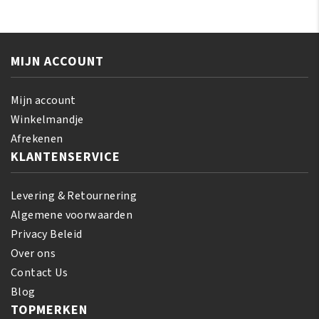
Leave-
Silky
in
Smooth
Conditioner
Edges
425
MIJN ACCOUNT
65
gr
gr
aantal
aantal
Mijn account
Winkelmandje
Afrekenen
KLANTENSERVICE
Levering & Retournering
Algemene voorwaarden
Privacy Beleid
Over ons
Contact Us
Blog
TOPMERKEN