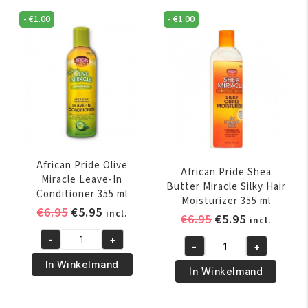
-
€
1.00
-
€
1.00
African Pride Olive
African Pride Shea
Miracle Leave-In
Butter Miracle Silky Hair
Conditioner 355 ml
Moisturizer 355 ml
Oorspronkelijke
Huidige
€
6.95
€
5.95
incl.
Oorspronkelijk
Huidige
€
6.95
€
5.95
incl.
prijs
prijs
prijs
prijs
-
+
was:
is:
African
-
+
was:
is:
African
€6.95.
€5.95.
Pride
In Winkelmand
€6.95.
€5.95.
Pride
In Winkelmand
Olive
Shea
Miracle
Butter