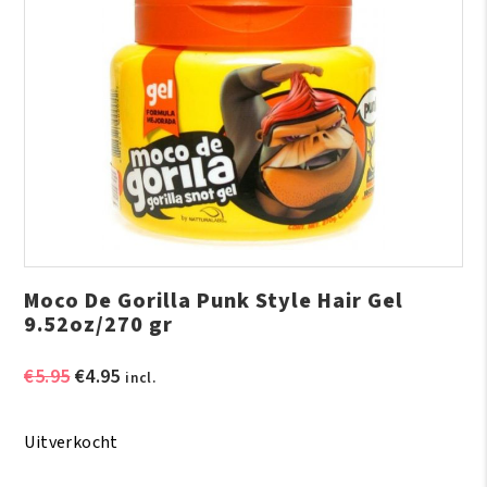
Moco De Gorilla Punk Style Hair Gel
9.52oz/270 gr
Oorspronkelijke
Huidige
€
5.95
€
4.95
incl.
prijs
prijs
was:
is:
Uitverkocht
€5.95.
€4.95.