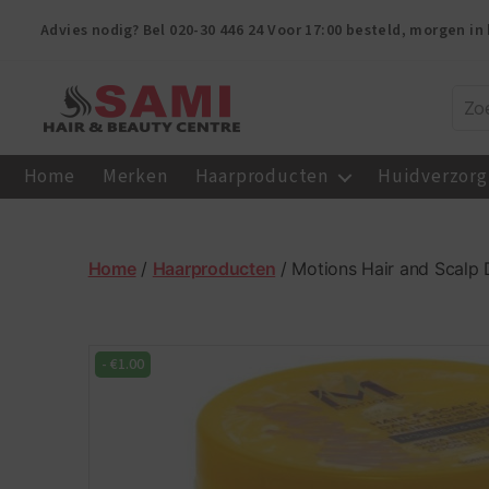
Advies nodig? Bel
020-30 446 24
Voor 17:00 besteld, morgen in 
Sami
Afro
Home
Merken
Haarproducten
Huidverzorg
Hair
&
Beauty
Centre
Home
/
Haarproducten
/ Motions Hair and Scalp D
-
€
1.00