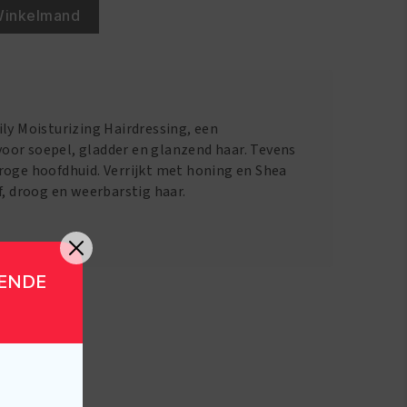
Winkelmand
ly Moisturizing Hairdressing, een
oor soepel, gladder en glanzend haar. Tevens
roge hoofdhuid. Verrijkt met honing en Shea
f, droog en weerbarstig haar.
GENDE