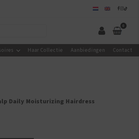
0
soires
Haar Collectie
Aanbiedingen
Contact
lp Daily Moisturizing Hairdress