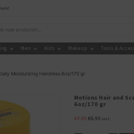
huis!
ing
Men
Kids
Makeup
Tools & Acces
aily Moisturizing Hairdress 6oz/170 gr
Motions Hair and Sca
6oz/170 gr
Oorspronkelijke
Huidige
€
7.95
€
6.95
incl.
prijs
prijs
was:
is: