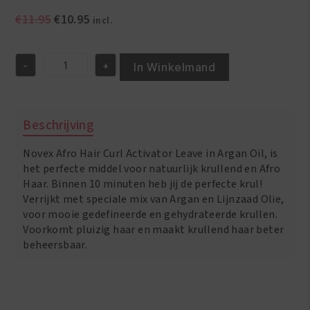
Oorspronkelijke
Huidige
€
11.95
€
10.95
incl.
prijs
prijs
was:
is:
-
+
€11.95.
€10.95.
In Winkelmand
Novex
Afro
Hair
Curl
Beschrijving
Activator
Leave-
Novex Afro Hair Curl Activator Leave in Argan Oil, is
In
With
het perfecte middel voor natuurlijk krullend en Afro
Argan
Haar. Binnen 10 minuten heb jij de perfecte krul!
oil
Verrijkt met speciale mix van Argan en Lijnzaad Olie,
17.6oz/500GR
voor mooie gedefineerde en gehydrateerde krullen.
aantal
Voorkomt pluizig haar en maakt krullend haar beter
beheersbaar.