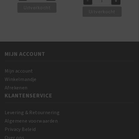
-
+
was:
is:
African
€16.95.
€14.95.
Revita
Uitverkocht
€6.95.
€5.95.
Pride
Uitverkocht
Hair
Shea
Growth
Butter
Stimulator
Miracle
200
Buttery
ml
Creme
aantal
MIJN ACCOUNT
170
gr
aantal
Mijn account
Winkelmandje
Afrekenen
KLANTENSERVICE
Levering & Retournering
Algemene voorwaarden
Privacy Beleid
Over ons