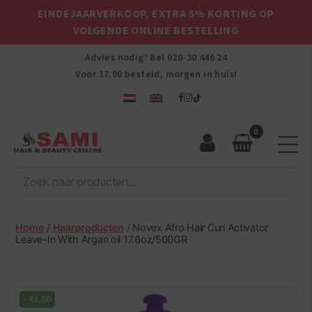
EINDEJAARVERKOOP, EXTRA 5% KORTING OP
VOLGENDE ONLINE BESTELLING
Advies nodig? Bel
020-30 446 24
Voor 17:00 besteld, morgen in huis!
0
Sami
Afro
Hair
&
Beauty
Home
/
Haarproducten
/ Novex Afro Hair Curl Activator
Centre
Leave-In With Argan oil 17.6oz/500GR
-
€
1.00