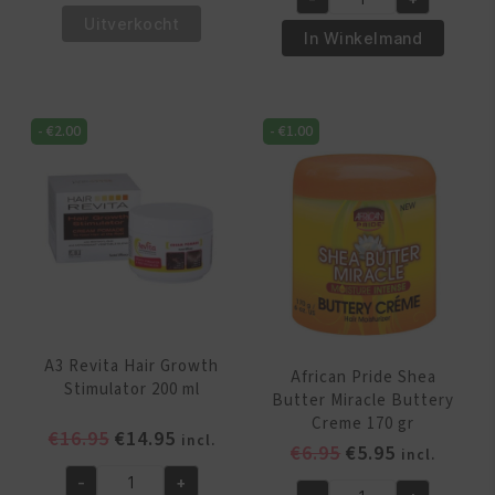
was:
is:
African
€5.95.
€4.95.
Pride
Uitverkocht
€6.95.
€5.95.
Pride
In Winkelmand
Hair,
Shea
Scalp
Butter
&
Miracle
Skin
-
€
2.00
-
€
1.00
Silky
Oil
Hair
237
Moisturizer
ml
355
aantal
ml
aantal
A3 Revita Hair Growth
African Pride Shea
Stimulator 200 ml
Butter Miracle Buttery
Creme 170 gr
Oorspronkelijke
Huidige
€
16.95
€
14.95
incl.
Oorspronkelijk
Huidige
€
6.95
€
5.95
incl.
prijs
prijs
prijs
prijs
-
+
was:
is:
A3