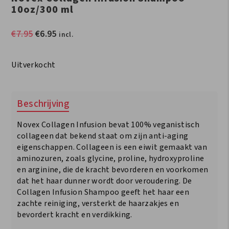
10oz/300 ml
Oorspronkelijke
Huidige
€
7.95
€
6.95
incl.
prijs
prijs
was:
is:
Uitverkocht
€7.95.
€6.95.
Beschrijving
Novex Collagen Infusion bevat 100% veganistisch
collageen dat bekend staat om zijn anti-aging
eigenschappen. Collageen is een eiwit gemaakt van
aminozuren, zoals glycine, proline, hydroxyproline
en arginine, die de kracht bevorderen en voorkomen
dat het haar dunner wordt door veroudering. De
Collagen Infusion Shampoo geeft het haar een
zachte reiniging, versterkt de haarzakjes en
bevordert kracht en verdikking.