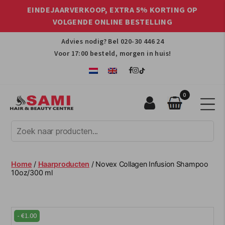
EINDEJAARVERKOOP, EXTRA 5% KORTING OP
VOLGENDE ONLINE BESTELLING
Advies nodig? Bel
020-30 446 24
Voor 17:00 besteld, morgen in huis!
0
Sami
Afro
Hair
&
Beauty
Home
/
Haarproducten
/ Novex Collagen Infusion Shampoo
Centre
10oz/300 ml
-
€
1.00