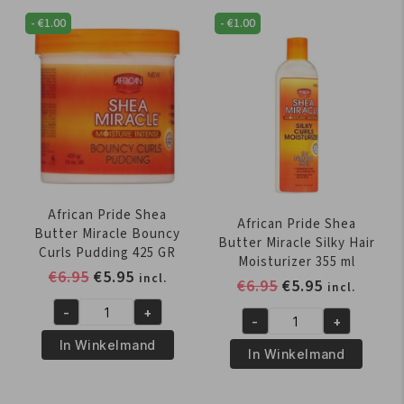
-
Miracle
-
€
1.00
-
€
1.00
IN-
Co-
1
Wash
Shampoo
Cleansing
&
Conditioner
Conditioner
355
355
ml
ml
aantal
aantal
African Pride Shea
African Pride Shea
Butter Miracle Bouncy
Butter Miracle Silky Hair
Curls Pudding 425 GR
Moisturizer 355 ml
Oorspronkelijke
Huidige
€
6.95
€
5.95
incl.
Oorspronkelijk
Huidige
€
6.95
€
5.95
incl.
prijs
prijs
prijs
prijs
-
+
was:
is:
African
-
+
was:
is:
African
€6.95.
€5.95.
Pride
In Winkelmand
€6.95.
€5.95.
Pride
In Winkelmand
Shea
Shea
Butter
Butter