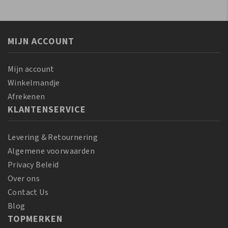
Miracle
Miracle
Bouncy
Silky
Curls
Hair
Pudding
MIJN ACCOUNT
Moisturizer
425
355
GR
ml
Mijn account
aantal
aantal
Winkelmandje
Afrekenen
KLANTENSERVICE
Levering & Retournering
Algemene voorwaarden
Privacy Beleid
Over ons
Contact Us
Blog
TOPMERKEN