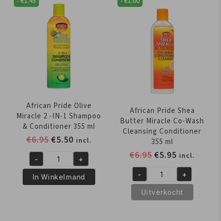
-
€
1.45
-
€
1.00
African Pride Olive
African Pride Shea
Miracle 2 -IN-1 Shampoo
Butter Miracle Co-Wash
& Conditioner 355 ml
Cleansing Conditioner
Oorspronkelijke
Huidige
€
6.95
€
5.50
incl.
355 ml
prijs
prijs
Oorspronkelijk
Huidige
€
6.95
€
5.95
incl.
-
+
was:
is:
African
prijs
prijs
€6.95.
€5.50.
-
+
Pride
was:
is:
In Winkelmand
African
Olive
€6.95.
€5.95.
Pride
Uitverkocht
Miracle
Shea
2
Butter