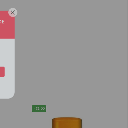
GENDE
 IN
-
€
1.00