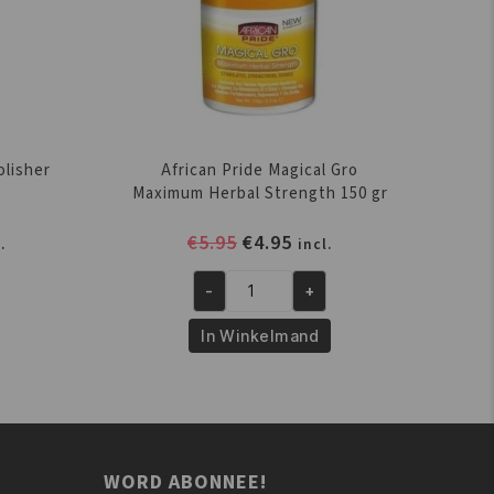
olisher
African Pride Magical Gro
Maximum Herbal Strength 150 gr
elijke
dige
Oorspronkelijke
Huidige
€
5.95
€
4.95
.
incl.
s
prijs
prijs
was:
is:
-
+
African
.95.
€5.95.
€4.95.
Pride
In Winkelmand
Magical
Gro
Maximum
Herbal
Strength
WORD ABONNEE!
150