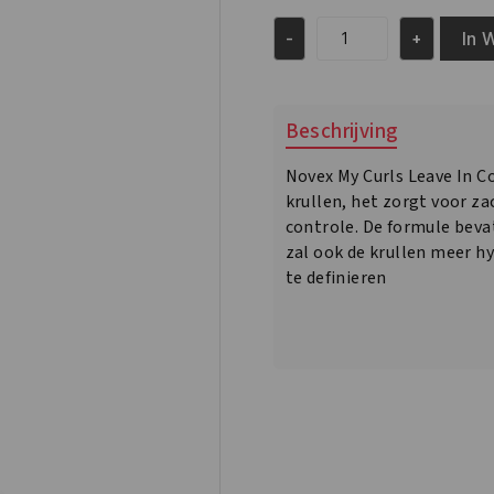
In 
-
+
Novex
My
Curls
REGULAR
Beschrijving
Leave-
In
Novex My Curls Leave In Co
17.6oz/500ml
krullen, het zorgt voor z
aantal
controle. De formule bevat
zal ook de krullen meer h
te definieren