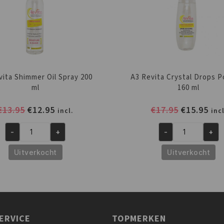
vita Shimmer Oil Spray 200
A3 Revita Crystal Drops P
ml
160 ml
Oorspronkelijke
Huidige
Oorspronk
Hui
€
13.95
€
12.95
€
17.95
€
15.95
incl.
incl
prijs
prijs
prijs
prij
was:
is:
was:
is:
-
+
-
+
A3
A3
€13.95.
€12.95.
€17.95.
€15
Revita
Revita
Uitverkocht
Uitverkocht
Shimmer
Crystal
Oil
Drops
Spray
Polisher
200
160
ml
ml
ERVICE
TOPMERKEN
aantal
aantal