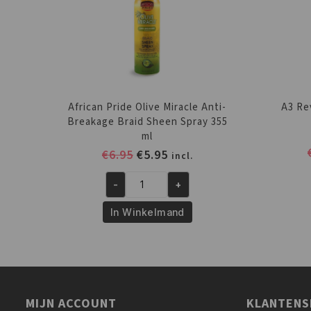
African Pride Olive Miracle Anti-
A3 Re
Breakage Braid Sheen Spray 355
ml
Oorspronkelijke
Huidige
€
6.95
€
5.95
incl.
prijs
prijs
-
+
was:
is:
African
€6.95.
€5.95.
Pride
In Winkelmand
Olive
Miracle
Anti-
Breakage
Braid
MIJN ACCOUNT
KLANTENS
Sheen