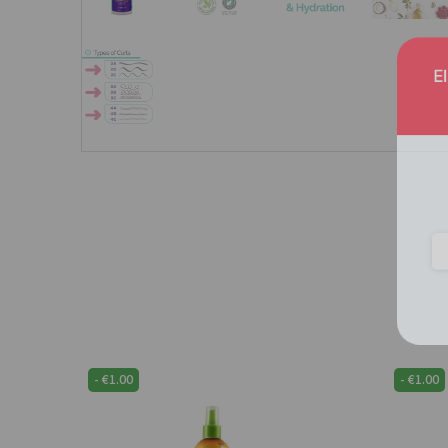
EIND
-
€
1.00
-
€
1.00