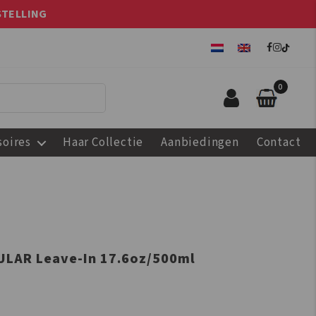
STELLING
0
soires
Haar Collectie
Aanbiedingen
Contact
ULAR Leave-In 17.6oz/500ml