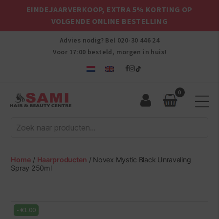
EINDEJAARVERKOOP, EXTRA 5% KORTING OP
VOLGENDE ONLINE BESTELLING
Advies nodig? Bel
020-30 446 24
Voor 17:00 besteld, morgen in huis!
0
Sami
Afro
Hair
&
Beauty
Home
/
Haarproducten
/ Novex Mystic Black Unraveling
Centre
Spray 250ml
-
€
1.00