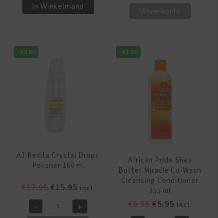
€5.95.
€4.95.
Pride
In Winkelmand
€5.95.
€4.95.
Pride
Uitverkocht
Magical
Magical
Gro
Gro
Rejuvenating
Rejuvenating
Herbal
-
€
2.00
-
€
1.00
Oil
Formula
150
150
ml
gr
aantal
aantal
A3 Revita Crystal Drops
African Pride Shea
Polisher 160 ml
Butter Miracle Co-Wash
Cleansing Conditioner
Oorspronkelijke
Huidige
€
17.95
€
15.95
incl.
355 ml
prijs
prijs
Oorspronkelijk
Huidige
€
6.95
€
5.95
incl.
-
+
was:
is:
A3
prijs
prijs