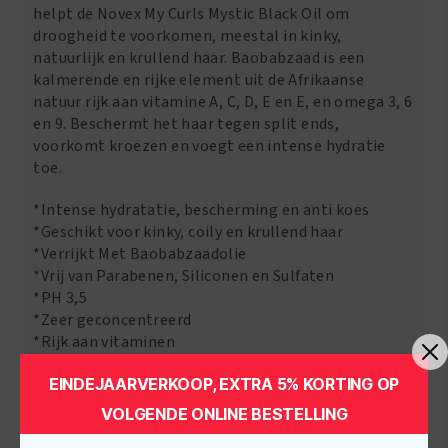
helpt de Novex My Curls Mystic Black Oil om
droogheid te voorkomen, meestal in kinky,
natuurlijk en krullend haar. Baobabzaad is een
kalmerende en rijke element uit de Afrikaanse
natuur rijk aan vitamine A, C, D, E en E, en omega 3, 6
en 9. Beschermt het haar tegen split ends,
voorkomt kroezen en voegt een intense hydratie
toe.
*Intense hydratatie, bescherming en anti koes
*Geschikt voor kinky, coily en krullend haar
*Verrijkt Met Baobabzaadolie
*Vrij van Parabenen, Siliconen en Sulfaten
*PH 3,5
*Zeer geconcentreerd
*Rijk aan vitaminen
EINDEJAARVERKOOP, EXTRA 5% KORTING OP
VOLGENDE ONLINE BESTELLING