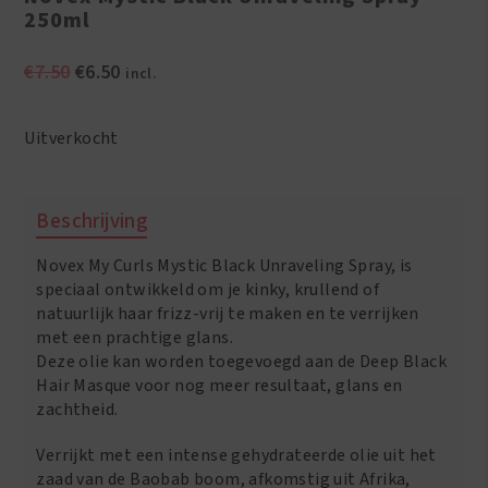
250ml
Oorspronkelijke
Huidige
€
7.50
€
6.50
incl.
prijs
prijs
was:
is:
Uitverkocht
€7.50.
€6.50.
Beschrijving
Novex My Curls Mystic Black Unraveling Spray, is
speciaal ontwikkeld om je kinky, krullend of
natuurlijk haar frizz-vrij te maken en te verrijken
met een prachtige glans.
Deze olie kan worden toegevoegd aan de Deep Black
Hair Masque voor nog meer resultaat, glans en
zachtheid.
Verrijkt met een intense gehydrateerde olie uit het
zaad van de Baobab boom, afkomstig uit Afrika,