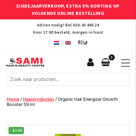
EINDEJAARVERKOOP, EXTRA 5% KORTING OP
VOLGENDE ONLINE BESTELLING
Advies nodig? Bel
020-30 446 24
Voor 17:00 besteld, morgen in huis!
0
Sami
Afro
Hair
&
Beauty
Home
/
Haarproducten
/ Organic Hair Energizer Growth
Centre
Booster 59 ml
-
€
2.00