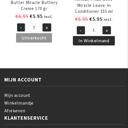
Butter Miracle Buttery
Miracle Leave-In
Creme 170 gr
Conditioner 355 ml
Oorspronkelijke
Huidige
€
6.95
€
5.95
incl.
Oorspronkelijk
Huidige
€
6.95
€
5.95
incl.
prijs
prijs
prijs
prijs
-
+
was:
is:
African
-
+
was:
is:
African
€6.95.
€5.95.
Pride
Uitverkocht
€6.95.
€5.95.
Pride
In Winkelmand
Shea
Olive
Butter
Miracle
Miracle
Leave-
Buttery
In
Creme
Conditioner
170
MIJN ACCOUNT
355
gr
ml
aantal
aantal
Mijn account
Winkelmandje
Afrekenen
KLANTENSERVICE