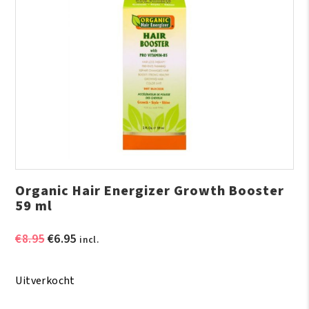
Organic Hair Energizer Growth Booster
59 ml
Oorspronkelijke
Huidige
€
8.95
€
6.95
incl.
prijs
prijs
was:
is:
Uitverkocht
€8.95.
€6.95.