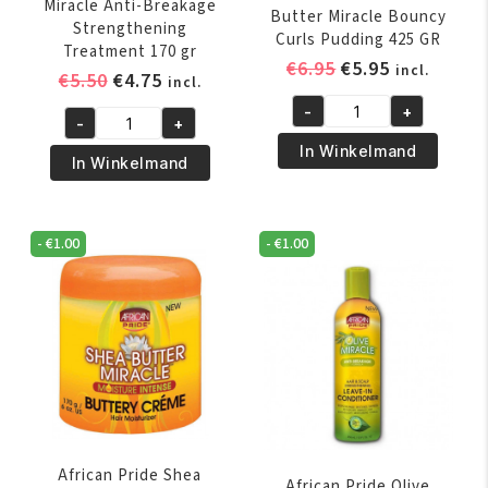
Miracle Anti-Breakage
Butter Miracle Bouncy
Strengthening
Curls Pudding 425 GR
Treatment 170 gr
Oorspronkelijk
Huidige
€
6.95
€
5.95
incl.
Oorspronkelijke
Huidige
€
5.50
€
4.75
incl.
prijs
prijs
prijs
prijs
-
+
was:
is:
African
-
+
was:
is:
African
€6.95.
€5.95.
Pride
In Winkelmand
€5.50.
€4.75.
Pride
In Winkelmand
Shea
Olive
Butter
Miracle
Miracle
Anti-
-
€
1.00
-
€
1.00
Bouncy
Breakage
Curls
Strengthening
Pudding
Treatment
425
170
GR
gr
aantal
aantal
African Pride Shea
African Pride Olive