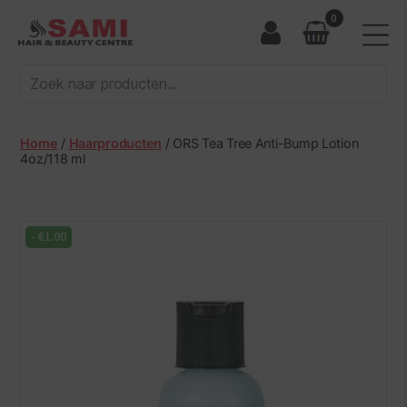
0
Sami
Afro
Hair
&
Beauty
Home
/
Haarproducten
/ ORS Tea Tree Anti-Bump Lotion
Centre
4oz/118 ml
-
€
1.00