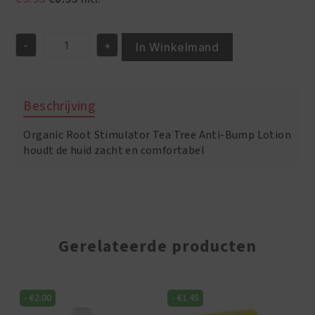
prijs
prijs
was:
is:
-
+
€9.95.
€8.95.
In Winkelmand
ORS
Tea
Tree
Anti-
Beschrijving
Bump
Lotion
Organic Root Stimulator Tea Tree Anti-Bump Lotion
4oz/118
ml
houdt de huid zacht en comfortabel
aantal
Gerelateerde producten
-
€
2.00
-
€
1.45