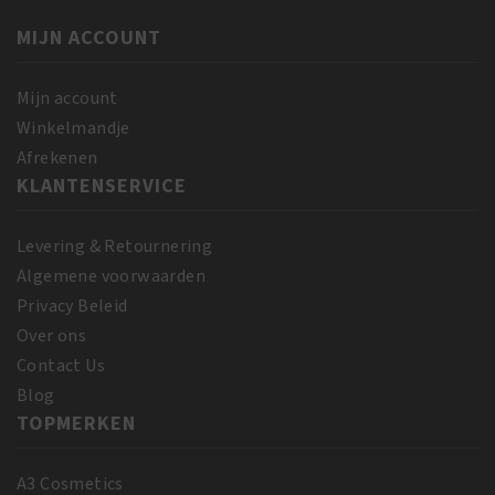
Hair
Strength
Moisturizer
MIJN ACCOUNT
150
355
gr
ml
aantal
Mijn account
aantal
Winkelmandje
Afrekenen
KLANTENSERVICE
Levering & Retournering
Algemene voorwaarden
Privacy Beleid
Over ons
Contact Us
Blog
TOPMERKEN
A3 Cosmetics