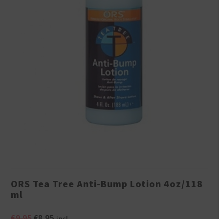
ORS Tea Tree Anti-Bump Lotion 4oz/118
ml
Oorspronkelijke
Huidige
€
9.95
€
8.95
incl.