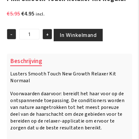
Oorspronkelijke
Huidige
€
5.95
€
4.95
incl.
prijs
prijs
was:
is:
-
+
€5.95.
€4.95.
In Winkelmand
Pink
Smooth
Touch
Relaxer
Beschrijving
Kit
Regular
Lusters Smooth Touch New Growth Relaxer Kit
aantal
Normaal
Voorwaarden daarvoor: bereidt het haar voor op de
ontspannende toepassing. De conditioners worden
van nature aangetrokken tot het meest poreuze
deel van de haarschacht om deze gebieden voor te
bereiden op de relaxer-applicatie om ervoor te
zorgen dat u de beste resultaten bereikt.