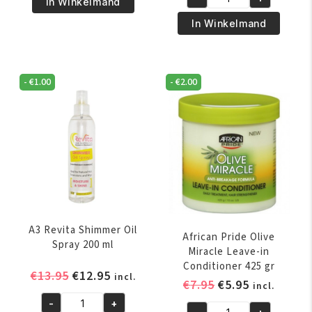
Pride
was:
is:
In Winkelmand
African
Shea
€5.50.
€4.75.
Pride
In Winkelmand
Butter
Olive
Miracle
Miracle
Bouncy
Anti-
-
€
1.00
-
€
2.00
Curls
Breakage
Pudding
Strengthening
425
Treatment
GR
170
aantal
gr
aantal
A3 Revita Shimmer Oil
African Pride Olive
Spray 200 ml
Miracle Leave-in
Conditioner 425 gr
Oorspronkelijke
Huidige
€
13.95
€
12.95
incl.
Oorspronkelijk
Huidige
€
7.95
€
5.95
incl.
prijs
prijs
prijs
prijs
-
+
was:
is:
A3