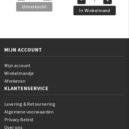
-
+
was:
is:
African
€13.95.
€12.95.
Revita
Uitverkocht
€7.95.
€5.95.
Pride
In Winkelmand
Shimmer
Olive
Oil
Miracle
Spray
Leave-
200
in
ml
Conditioner
aantal
MIJN ACCOUNT
425
gr
aantal
Mijn account
Winkelmandje
Afrekenen
KLANTENSERVICE
Levering & Retournering
Algemene voorwaarden
Privacy Beleid
Over ons