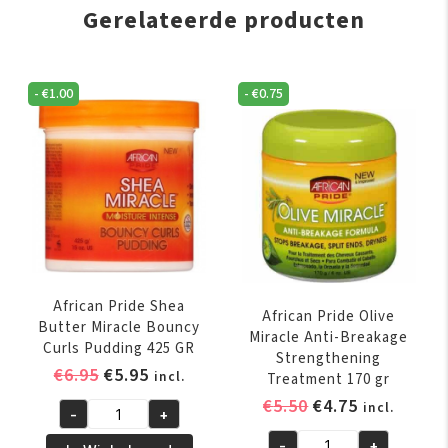
Gerelateerde producten
-
€
1.00
-
€
0.75
African Pride Shea
African Pride Olive
Butter Miracle Bouncy
Miracle Anti-Breakage
Curls Pudding 425 GR
Strengthening
Oorspronkelijke
Huidige
€
6.95
€
5.95
incl.
Treatment 170 gr
prijs
prijs
Oorspronkelijk
Huidige
€
5.50
€
4.75
incl.
-
+
was:
is:
African
prijs
prijs
€6.95.
€5.95.
-
+