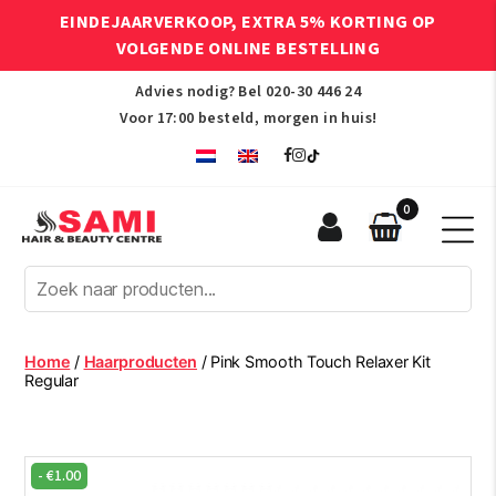
EINDEJAARVERKOOP, EXTRA 5% KORTING OP
VOLGENDE ONLINE BESTELLING
Advies nodig? Bel
020-30 446 24
Voor 17:00 besteld, morgen in huis!
0
Sami
Afro
Hair
&
Beauty
Home
/
Haarproducten
/ Pink Smooth Touch Relaxer Kit
Centre
Regular
-
€
1.00