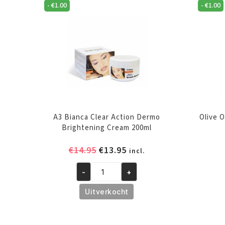
-
€
1.00
-
€
1.00
A3 Bianca Clear Action Dermo
Olive O
Brightening Cream 200ml
Oorspronkelijke
Huidige
€
14.95
€
13.95
incl.
prijs
prijs
-
+
was:
is:
A3
€14.95.
€13.95.
Bianca
Uitverkocht
Clear
Action