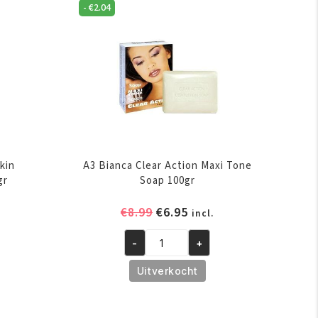
-
€
2.04
kin
A3 Bianca Clear Action Maxi Tone
gr
Soap 100gr
elijke
ige
Oorspronkelijke
Huidige
€
8.99
€
6.95
incl.
prijs
prijs
-
+
was:
is:
A3
.
€8.99.
€6.95.
Bianca
Uitverkocht
Clear
Action