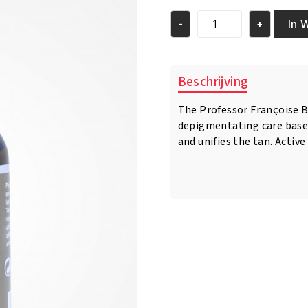
was:
is:
€26.95.
€23.95.
In 
-
+
Pr.
Francoise
Bedon
Reparateur
Beschrijving
Lightening
Serum
The Professor Françoise B
50ml
depigmentating care based
aantal
and unifies the tan. Activ