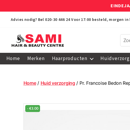
EINDEJA
Advies nodig? Bel
020-30 446 24
Voor 17:00 besteld, morgen in 
Sami
Afro
Home
Merken
Haarproducten
Huidverzorg
Hair
&
Beauty
Centre
Home
/
Huid verzorging
/ Pr. Francoise Bedon Re
-
€
3.00