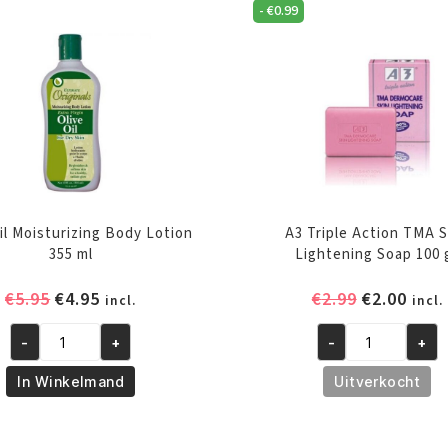
-
€
0.99
il Moisturizing Body Lotion
A3 Triple Action TMA S
355 ml
Lightening Soap 100 
Oorspronkelijke
Huidige
Oorspronk
Huid
€
5.95
€
4.95
€
2.99
€
2.00
incl.
incl.
prijs
prijs
prijs
prijs
-
+
-
+
was:
is:
was:
is:
Olive
A3
€5.95.
€4.95.
€2.99.
€2.00
Oil
Triple
In Winkelmand
Uitverkocht
Moisturizing
Action
Body
TMA