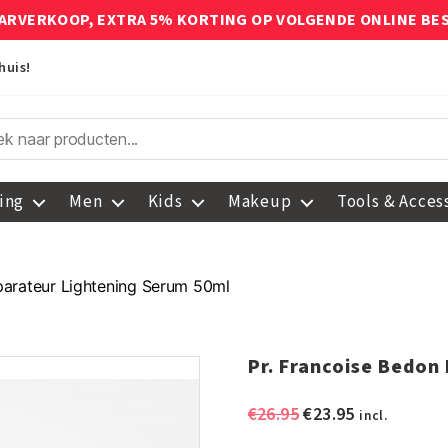
ARVERKOOP, EXTRA 5% KORTING OP VOLGENDE ONLINE BE
huis!
ing
Men
Kids
Makeup
Tools & Acces
parateur Lightening Serum 50ml
Pr. Francoise Bedon
Oorspronkelijke
Huidige
€
26.95
€
23.95
incl.
prijs
prijs