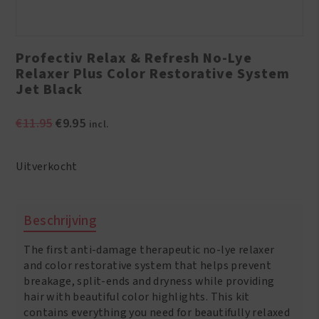
Profectiv Relax & Refresh No-Lye
Relaxer Plus Color Restorative System
Jet Black
Oorspronkelijke
Huidige
€
11.95
€
9.95
incl.
prijs
prijs
was:
is:
Uitverkocht
€11.95.
€9.95.
Beschrijving
The first anti-damage therapeutic no-lye relaxer
and color restorative system that helps prevent
breakage, split-ends and dryness while providing
hair with beautiful color highlights. This kit
contains everything you need for beautifully relaxed