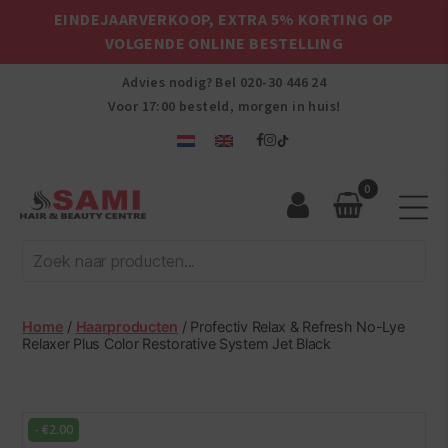
EINDEJAARVERKOOP, EXTRA 5% KORTING OP
VOLGENDE ONLINE BESTELLING
Advies nodig? Bel
020-30 446 24
Voor 17:00 besteld, morgen in huis!
0
Sami
Afro
Hair
&
Beauty
Home
/
Haarproducten
/ Profectiv Relax & Refresh No-Lye
Centre
Relaxer Plus Color Restorative System Jet Black
-
€
2.00