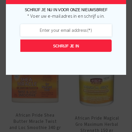
SCHRIJF JE NU IN VOOR ONZE NIEUWSBRIEF
* Voer uw e-mailadres in en schrijf u in.
Gerelateerde producten
SCHRIJF JE IN
-
€
1.00
-
€
1.00
African Pride Shea
African Pride Magical
Butter Miracle Twist
Gro Maximum Herbal
and Loc Smoothie 340 gr
Strength 150 gr