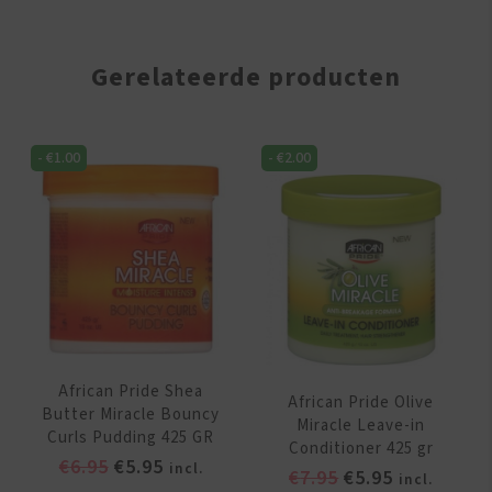
Gerelateerde producten
-
€
1.00
-
€
2.00
African Pride Shea
African Pride Olive
Butter Miracle Bouncy
Miracle Leave-in
Curls Pudding 425 GR
Conditioner 425 gr
Oorspronkelijke
Huidige
€
6.95
€
5.95
incl.
Oorspronkelijk
Huidige
€
7.95
€
5.95
incl.