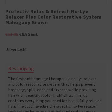
Profectiv Relax & Refresh No-Lye
Relaxer Plus Color Restorative System
Mahogany Brown
Oorspronkelijke
Huidige
€
11.95
€
9.95
incl.
prijs
prijs
was:
is:
Uitverkocht
€11.95.
€9.95.
Beschrijving
The first anti-damage therapeutic no-lye relaxer
and color restorative system that helps prevent
breakage, split-ends and dryness while providing
hair with beautiful color highlights. This kit
contains everything you need for beautifully relaxed
hair. The cutting-edge therapeutic no-lye relaxer