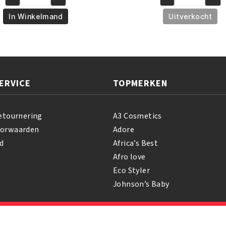
A3
African
€4.95.
€3.50.
€5.95.
€4.95
Lemon
Pride
In Winkelmand
Uitverkocht
Soap
Hair,
Extra
Scalp
Forte
&
100gr
Skin
aantal
Oil
ERVICE
TOPMERKEN
237
ml
aantal
etournering
A3 Cosmetics
oorwaarden
Adore
d
Africa’s Best
Afro love
Eco Styler
Johnson’s Baby