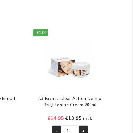
-
€
1.00
Skin Oil
A3 Bianca Clear Action Dermo
Brightening Cream 200ml
elijke
ige
Oorspronkelijke
Huidige
€
14.95
€
13.95
incl.
prijs
prijs
-
+
was:
is: