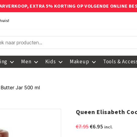
ARVERKOOP, EXTRA 5% KORTING OP VOLGENDE ONLINE BE
huis!
ing
Men
Kids
Makeup
Tools & Acces
Butter Jar 500 ml
Queen Elisabeth Coc
Oorspronkelijke
Huidige
€
7.95
€
6.95
incl.
prijs
prijs