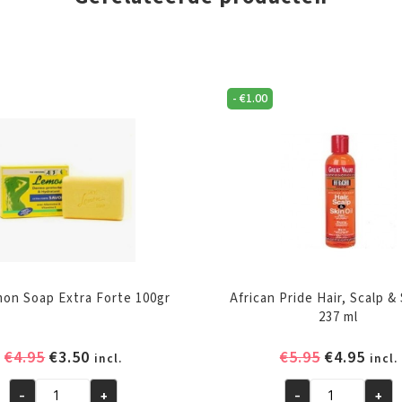
-
€
1.00
on Soap Extra Forte 100gr
African Pride Hair, Scalp & 
237 ml
Oorspronkelijke
Huidige
Oorspronk
Huid
€
4.95
€
3.50
€
5.95
€
4.95
incl.
incl.
prijs
prijs
prijs
prijs
-
+
-
+
was:
is:
was:
is: