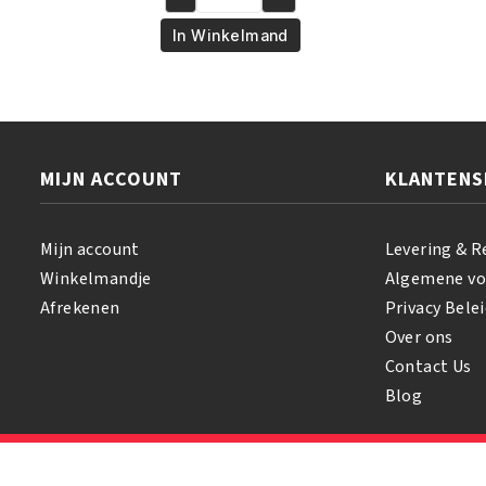
Olive
€5.95.
€4.95.
Oil
In Winkelmand
Body
Whip
Moisturing
Cream
426
MIJN ACCOUNT
KLANTENS
gr
aantal
Mijn account
Levering & R
Winkelmandje
Algemene v
Afrekenen
Privacy Belei
Over ons
Contact Us
Blog
© 2026 Samihair. All Rights Reserved.