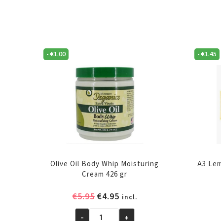
-
€
1.00
-
€
1.45
Olive Oil Body Whip Moisturing
A3 Lem
Cream 426 gr
Oorspronkelijke
Huidige
€
5.95
€
4.95
incl.
prijs
prijs
-
+
was:
is: