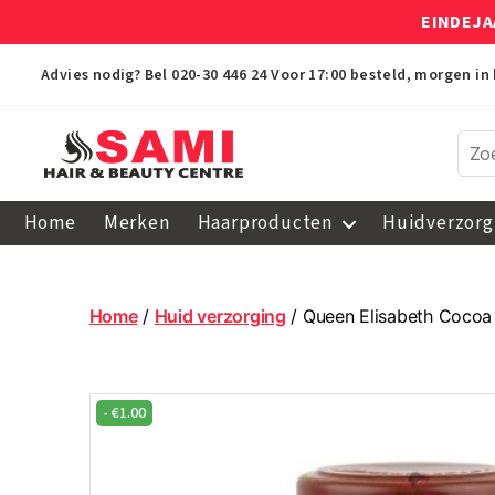
EINDEJA
Advies nodig? Bel
020-30 446 24
Voor 17:00 besteld, morgen in 
Sami
Afro
Home
Merken
Haarproducten
Huidverzorg
Hair
&
Beauty
Centre
Home
/
Huid verzorging
/ Queen Elisabeth Cocoa 
-
€
1.00