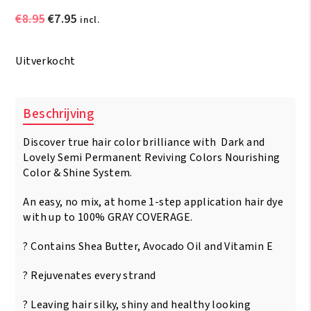
Oorspronkelijke
Huidige
€
8.95
€
7.95
incl.
prijs
prijs
was:
is:
Uitverkocht
€8.95.
€7.95.
Beschrijving
Discover true hair color brilliance with Dark and
Lovely Semi Permanent Reviving Colors Nourishing
Color & Shine System.
An easy, no mix, at home 1-step application hair dye
with up to 100% GRAY COVERAGE.
? Contains Shea Butter, Avocado Oil and Vitamin E
? Rejuvenates every strand
? Leaving hair silky, shiny and healthy looking