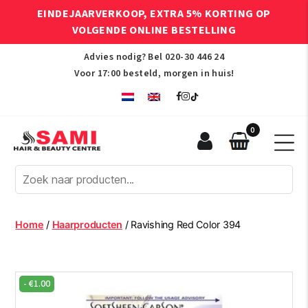
EINDEJAARVERKOOP, EXTRA 5% KORTING OP
VOLGENDE ONLINE BESTELLING
Advies nodig? Bel
020-30 446 24
Voor 17:00 besteld, morgen in huis!
0
Sami
Afro
Hair
&
Beauty
Home
/
Haarproducten
/ Ravishing Red Color 394
Centre
-
€
1.00