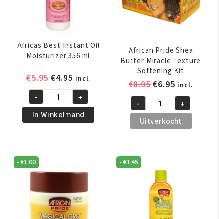
Africas Best Instant Oil
African Pride Shea
Moisturizer 356 ml
Butter Miracle Texture
Softening Kit
Oorspronkelijke
Huidige
€
5.95
€
4.95
incl.
Oorspronkelijk
Huidige
€
8.95
€
6.95
incl.
prijs
prijs
prijs
prijs
-
+
was:
is:
Africas
-
+
was:
is:
African
€5.95.
€4.95.
Best
In Winkelmand
€8.95.
€6.95.
Pride
Uitverkocht
Instant
Shea
Oil
Butter
Moisturizer
Miracle
356
-
€
1.00
-
€
1.45
Texture
ml
Softening
aantal
Kit
aantal