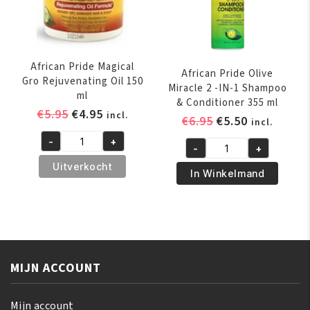
African Pride Magical
African Pride Olive
Gro Rejuvenating Oil 150
Miracle 2 -IN-1 Shampoo
ml
& Conditioner 355 ml
Oorspronkelijke
Huidige
€
5.95
€
4.95
incl.
Oorspronkelijk
Huidige
€
6.95
€
5.50
incl.
prijs
prijs
prijs
prijs
-
+
was:
is:
African
-
+
was:
is:
African
€5.95.
€4.95.
Pride
Uitverkocht
€6.95.
€5.50.
Pride
In Winkelmand
Magical
Olive
Gro
Miracle
Rejuvenating
2
Oil
-
150
IN-
ml
MIJN ACCOUNT
1
aantal
Shampoo
&
Mijn account