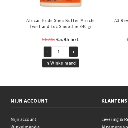
African Pride Shea Butter Miracle
A3 Rev
Twist and Loc Smoothie 340 gr
Oorspronkelijke
Huidige
€
6.95
€
5.95
incl.
prijs
prijs
-
+
was:
is:
African
€6.95.
€5.95.
Pride
In Winkelmand
Shea
Butter
Miracle
Twist
and
MIJN ACCOUNT
KLANTENS
Loc
Smoothie
340
Mijn account
Levering & R
gr
Winkelmandje
Algemene v