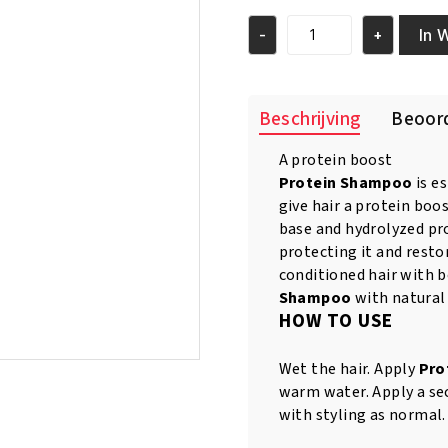
In 
-
+
Salerm
Protein
Shampoo
250
Beschrijving
Beoord
ml
aantal
A protein boost
Protein Shampoo
is es
give hair a protein boos
base and hydrolyzed pro
protecting it and resto
conditioned hair with 
Shampoo
with natural 
HOW TO USE
Wet the hair. Apply
Pro
warm water. Apply a se
with styling as normal.