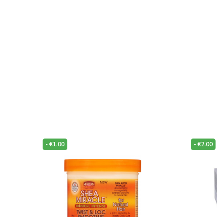
-
€
1.00
-
€
2.00