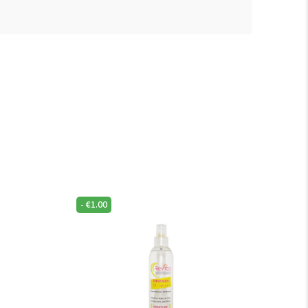
-
€
1.00