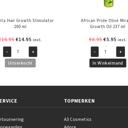
ita Hair Growth Stimulator
African Pride Olive Mir
200 ml
Growth Oil 237 ml
Oorspronkelijke
Huidige
Oorspronk
Huid
€
16.95
€
14.95
€
6.95
€
5.95
incl.
incl.
prijs
prijs
prijs
prijs
-
+
-
+
was:
is:
was:
is:
A3
African
€16.95.
€14.95.
€6.95.
€5.95
Revita
Pride
Uitverkocht
In Winkelmand
Hair
Olive
Growth
Miracle
Stimulator
Growth
200
Oil
ml
237
ERVICE
TOPMERKEN
aantal
ml
aantal
etournering
A3 Cosmetics
oorwaarden
Adore