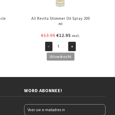
acle
A3 Revita Shimmer Oil Spray 200
ml
elijke
ige
Oorspronkelijke
Huidige
€
13.95
€
12.95
incl.
prijs
prijs
-
+
was:
is:
A3
.
€13.95.
€12.95.
Revita
Uitverkocht
Shimmer
Oil
Spray
200
ml
WORD ABONNEE!
aantal