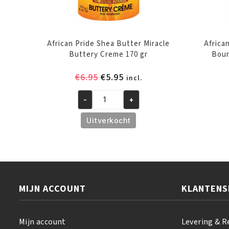
African Pride Shea Butter Miracle
Africa
Buttery Creme 170 gr
Boun
Oorspronkelijke
Huidige
€
6.95
€
5.95
incl.
prijs
prijs
was:
is:
-
+
African
€6.95.
€5.95.
Pride
Uitverkocht
Shea
Butter
Miracle
Buttery
Creme
MIJN ACCOUNT
KLANTENS
170
gr
aantal
Mijn account
Levering & R