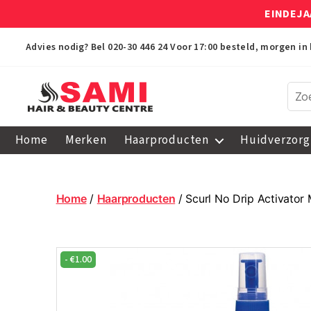
EINDEJA
Advies nodig? Bel
020-30 446 24
Voor 17:00 besteld, morgen in 
Sami
Afro
Home
Merken
Haarproducten
Huidverzorg
Hair
&
Beauty
Centre
Home
/
Haarproducten
/ Scurl No Drip Activator
-
€
1.00