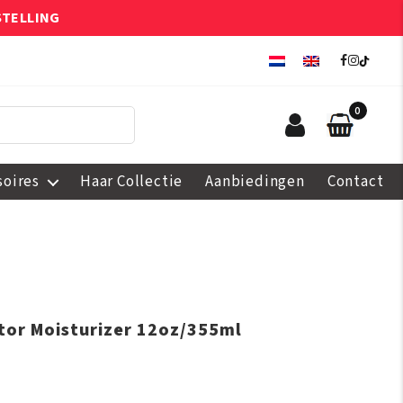
STELLING
0
soires
Haar Collectie
Aanbiedingen
Contact
ator Moisturizer 12oz/355ml