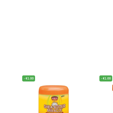
-
€
1.00
-
€
1.00