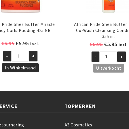
n Pride Shea Butter Miracle
African Pride Shea Butter 
cy Curls Pudding 425 GR
Co-Wash Cleansing Condi
355 ml
Oorspronkelijke
Huidige
€
6.95
€
5.95
Oorspronk
Huid
€
6.95
€
5.95
incl.
incl.
prijs
prijs
prijs
prijs
was:
is:
-
+
-
+
was:
is:
African
African
€6.95.
€5.95.
€6.95.
€5.95
Pride
Pride
In Winkelmand
Uitverkocht
Shea
Shea
Butter
Butter
Miracle
Miracle
Bouncy
Co-
Curls
Wash
ERVICE
TOPMERKEN
Pudding
Cleansing
425
Conditioner
GR
355
etournering
A3 Cosmetics
aantal
ml