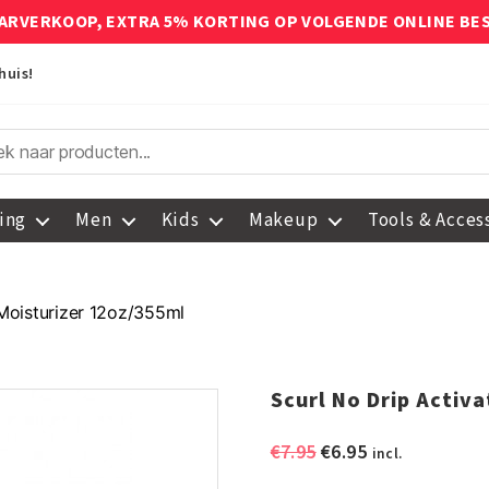
ARVERKOOP, EXTRA 5% KORTING OP VOLGENDE ONLINE BE
huis!
ing
Men
Kids
Makeup
Tools & Acces
 Moisturizer 12oz/355ml
Scurl No Drip Activ
Oorspronkelijke
Huidige
€
7.95
€
6.95
incl.
prijs
prijs