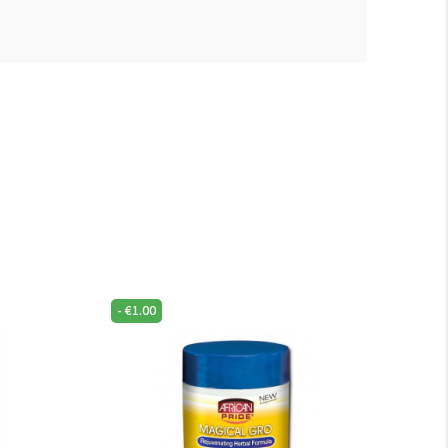
-
€
1.00