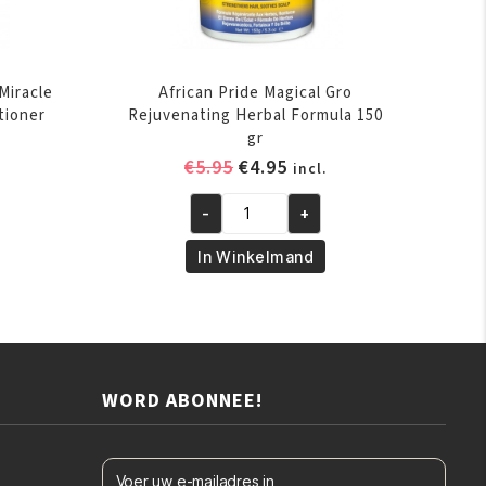
Miracle
African Pride Magical Gro
tioner
Rejuvenating Herbal Formula 150
gr
elijke
ige
Oorspronkelijke
Huidige
€
5.95
€
4.95
incl.
prijs
prijs
-
+
was:
is:
African
.
€5.95.
€4.95.
Pride
In Winkelmand
Magical
Gro
Rejuvenating
Herbal
Formula
WORD ABONNEE!
150
gr
aantal