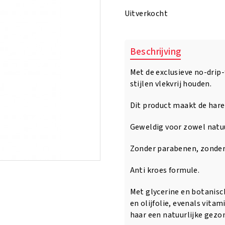
was:
is:
Uitverkocht
€7.95.
€6.95.
Beschrijving
Met de exclusieve no-drip
stijlen vlekvrij houden.
Dit product maakt de hare
Geweldig voor zowel natuur
Zonder parabenen, zonder 
Anti kroes formule.
Met glycerine en botanis
en olijfolie, evenals vitam
haar een natuurlijke gezo