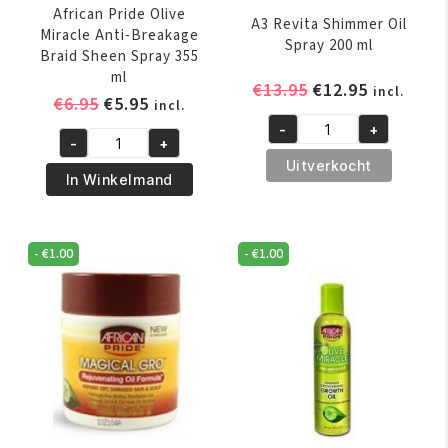
African Pride Olive
A3 Revita Shimmer Oil
Miracle Anti-Breakage
Spray 200 ml
Braid Sheen Spray 355
ml
Oorspronkelijk
Huidige
€
13.95
€
12.95
incl.
Oorspronkelijke
Huidige
€
6.95
€
5.95
incl.
prijs
prijs
prijs
prijs
-
+
was:
is:
A3
-
+
was:
is:
African
€13.95.
€12.95.
Revita
Uitverkocht
€6.95.
€5.95.
Pride
In Winkelmand
Shimmer
Olive
Oil
Miracle
Spray
Anti-
-
€
1.00
-
€
1.00
200
Breakage
ml
Braid
aantal
Sheen
Spray
355
ml
aantal