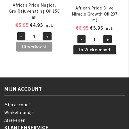
African Pride Magical
African Pride Olive
Gro Rejuvenating Oil 150
Miracle Growth Oil 237
ml
ml
Oorspronkelijke
Huidige
€
5.95
€
4.95
incl.
Oorspronkelijk
Huidige
€
6.95
€
5.95
incl.
prijs
prijs
prijs
prijs
-
+
was:
is:
African
-
+
was:
is:
African
€5.95.
€4.95.
Pride
Uitverkocht
€6.95.
€5.95.
Pride
In Winkelmand
Magical
Olive
Gro
Miracle
Rejuvenating
Growth
Oil
Oil
150
237
ml
MIJN ACCOUNT
ml
aantal
aantal
Mijn account
Winkelmandje
Afrekenen
KLANTENSERVICE