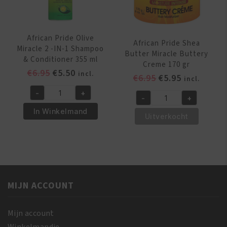
African Pride Olive
African Pride Shea
Miracle 2 -IN-1 Shampoo
Butter Miracle Buttery
& Conditioner 355 ml
Creme 170 gr
Oorspronkelijke
Huidige
€
6.95
€
5.50
incl.
Oorspronkelijk
Huidige
€
6.95
€
5.95
incl.
prijs
prijs
prijs
prijs
-
+
was:
is:
African
-
+
was:
is:
African
€6.95.
€5.50.
Pride
In Winkelmand
€6.95.
€5.95.
Pride
Uitverkocht
Olive
Shea
Miracle
Butter
2
Miracle
-
Buttery
IN-
Creme
1
MIJN ACCOUNT
170
Shampoo
gr
&
aantal
Mijn account
Conditioner