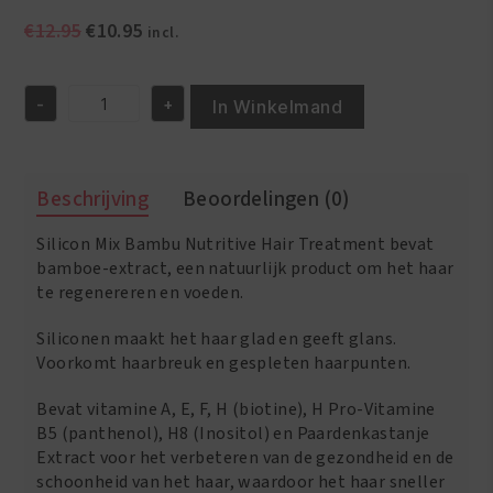
Oorspronkelijke
Huidige
€
12.95
€
10.95
incl.
prijs
prijs
was:
is:
-
+
€12.95.
€10.95.
In Winkelmand
Silicon
Mix
Bambu
Hair
Beschrijving
Beoordelingen (0)
Treatment
16oz/450G
Silicon Mix Bambu Nutritive Hair Treatment bevat
aantal
bamboe-extract, een natuurlijk product om het haar
te regenereren en voeden.
Siliconen maakt het haar glad en geeft glans.
Voorkomt haarbreuk en gespleten haarpunten.
Bevat vitamine A, E, F, H (biotine), H Pro-Vitamine
B5 (panthenol), H8 (Inositol) en Paardenkastanje
Extract voor het verbeteren van de gezondheid en de
schoonheid van het haar, waardoor het haar sneller