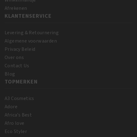
Winkelmandje
355
Afrekenen
ml
KLANTENSERVICE
aantal
Levering & Retournering
Algemene voorwaarden
Privacy Beleid
Over ons
Contact Us
Blog
TOPMERKEN
A3 Cosmetics
Adore
Africa’s Best
Afro love
Eco Styler