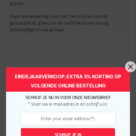
groeit.
Haar behandeling voor het herstellen van de
gezondheid, glans en de zachtheid van droog,
beschadigd en zwak haar.
Gerelateerde producten
EINDEJAARVERKOOP, EXTRA 5% KORTING OP
VOLGENDE ONLINE BESTELLING
-
€
2.00
-
€
1.00
SCHRIJF JE NU IN VOOR ONZE NIEUWSBRIEF
* Voer uw e-mailadres in en schrijf u in.
SCHRIJF JE IN