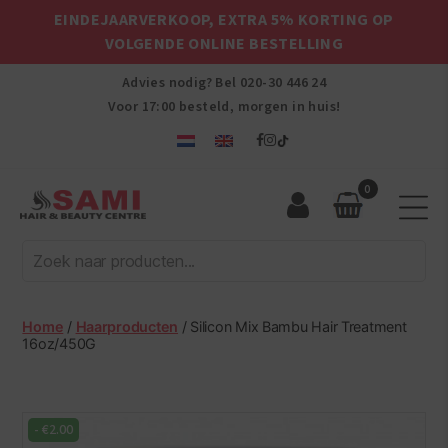
EINDEJAARVERKOOP, EXTRA 5% KORTING OP
VOLGENDE ONLINE BESTELLING
Advies nodig? Bel
020-30 446 24
Voor 17:00 besteld, morgen in huis!
0
Sami
Afro
Hair
&
Beauty
Home
/
Haarproducten
/ Silicon Mix Bambu Hair Treatment
Centre
16oz/450G
-
€
2.00