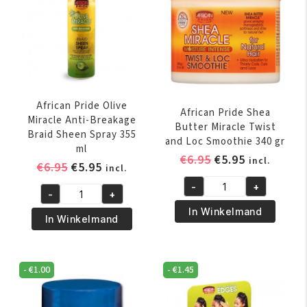
African Pride Olive
African Pride Shea
Miracle Anti-Breakage
Butter Miracle Twist
Braid Sheen Spray 355
and Loc Smoothie 340 gr
ml
Oorspronkelijk
Huidige
€
6.95
€
5.95
incl.
Oorspronkelijke
Huidige
€
6.95
€
5.95
incl.
prijs
prijs
prijs
prijs
-
+
was:
is:
African
-
+
was:
is:
African
€6.95.
€5.95.
Pride
In Winkelmand
€6.95.
€5.95.
Pride
In Winkelmand
Shea
Olive
Butter
Miracle
Miracle
Anti-
-
€
1.00
-
€
1.45
Twist
Breakage
and
Braid