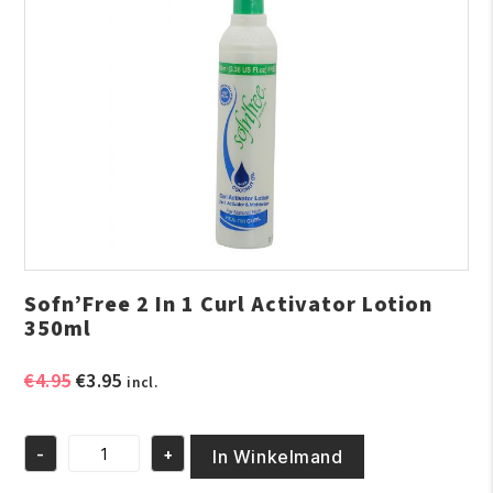
Sofn’Free 2 In 1 Curl Activator Lotion
350ml
Oorspronkelijke
Huidige
€
4.95
€
3.95
incl.
prijs
prijs
was:
is:
-
+
€4.95.
€3.95.
In Winkelmand
Sofn'Free
2