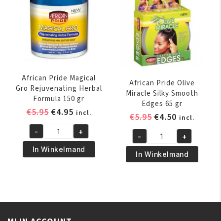
Loc
Sheen
Smoothie
Spray
340
355
gr
ml
aantal
aantal
African Pride Magical
African Pride Olive
Gro Rejuvenating Herbal
Miracle Silky Smooth
Formula 150 gr
Edges 65 gr
Oorspronkelijke
Huidige
€
5.95
€
4.95
incl.
Oorspronkelijk
Huidige
€
5.95
€
4.50
incl.
prijs
prijs
prijs
prijs
-
+
was:
is:
African
-
+
was:
is:
African
€5.95.
€4.95.
Pride
In Winkelmand
€5.95.
€4.50.
Pride
In Winkelmand
Magical
Olive
Gro
Miracle
Rejuvenating
Silky
Herbal
Smooth
Formula
Edges
150