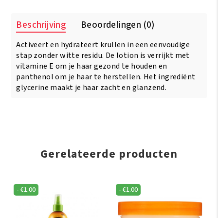
In
1
Beschrijving
Beoordelingen (0)
Curl
Activator
Activeert en hydrateert krullen in een eenvoudige
Lotion
350ml
stap zonder witte residu. De lotion is verrijkt met
aantal
vitamine E om je haar gezond te houden en
panthenol om je haar te herstellen. Het ingrediënt
glycerine maakt je haar zacht en glanzend.
Gerelateerde producten
-
€
1.00
-
€
1.00