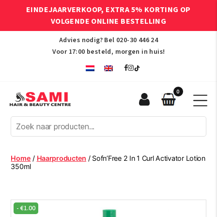
EINDEJAARVERKOOP, EXTRA 5% KORTING OP
VOLGENDE ONLINE BESTELLING
Advies nodig? Bel
020-30 446 24
Voor 17:00 besteld, morgen in huis!
0
Sami
Afro
Hair
&
Beauty
Home
/
Haarproducten
/ Sofn’Free 2 In 1 Curl Activator Lotion
Centre
350ml
-
€
1.00