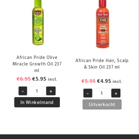
Softening
aantal
Kit
aantal
African Pride Olive
African Pride Hair, Scalp
Miracle Growth Oil 237
& Skin Oil 237 ml
ml
Oorspronkelijke
Huidige
€
6.95
€
5.95
incl.
Oorspronkelijk
Huidige
€
5.95
€
4.95
incl.
prijs
prijs
prijs
prijs
-
+
was:
is:
-
+
African
was:
is:
African
€6.95.
€5.95.
Pride
€5.95.
€4.95.
In Winkelmand
Pride
Uitverkocht
Olive
Hair,
Miracle
Scalp
Growth
&
Oil
Skin
237