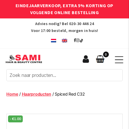
EINDEJAARVERKOOP, EXTRA 5% KORTING OP
VOLGENDE ONLINE BESTELLING
Advies nodig? Bel
020-30 446 24
Voor 17:00 besteld, morgen in huis!
0
Sami
Afro
Hair
&
Beauty
Home
/
Haarproducten
/ Spiced Red C32
Centre
-
€
1.00