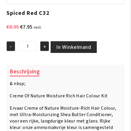
Spiced Red C32
Oorspronkelijke
Huidige
€
8.95
€
7.95
incl.
prijs
prijs
was:
is:
-
+
€8.95.
€7.95.
In Winkelmand
Spiced
Red
C32
aantal
Beschrijving
& nbsp;
Creme Of Nature Moisture Rich Hair Colour Kit
Ervaar Creme of Nature Moisture-Rich Hair Colour,
met Ultra-Moisturizing Shea Butter Conditioner,
voor een rijke, langdurige kleur met glans. Rijke
kleur: onze ammoniakvrije kleur is samengesteld