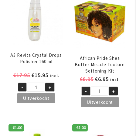
A3 Revita Crystal Drops
African Pride Shea
Polisher 160 ml
Butter Miracle Texture
Softening Kit
Oorspronkelijke
Huidige
€
17.95
€
15.95
incl.
Oorspronkelijk
Huidige
€
8.95
€
6.95
incl.
prijs
prijs
prijs
prijs
-
+
was:
is:
A3
-
+
was:
is:
African
€17.95.
€15.95.
Revita
Uitverkocht
€8.95.
€6.95.
Pride
Uitverkocht
Crystal
Shea
Drops
Butter
Polisher
Miracle
160
-
€
1.00
-
€
1.00
Texture
ml