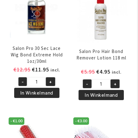
Salon Pro 30 Sec Lace
Salon Pro Hair Bond
Wig Bond Extreme Hold
Remover Lotion 118 ml
1oz/30ml
Oorspronkelijke
Huidige
€
12.95
€
11.95
incl.
Oorspronkelijk
Huidige
€
5.95
€
4.95
incl.
prijs
prijs
prijs
prijs
-
+
was:
is:
-
+
Salon
was:
is:
Salon
€12.95.
€11.95.
Pro
€5.95.
€4.95.
In Winkelmand
Pro
In Winkelmand
30
Hair
Sec
Bond
Lace
Remover
-
€
1.00
-
€
3.00
Wig
Lotion
Bond
118
Extreme