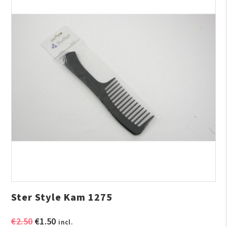
Ster Style Kam 1275
Oorspronkelijke
Huidige
€
2.50
€
1.50
incl.