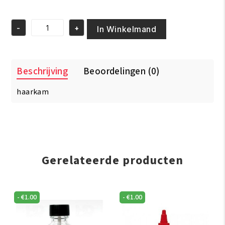
prijs
prijs
was:
is:
-
+
€2.50.
€1.50.
In Winkelmand
Ster
Style
Kam
1275
Beschrijving
Beoordelingen (0)
aantal
haarkam
Gerelateerde producten
-
€
1.00
-
€
1.00