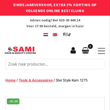
EINDEJAARVERKOOP, EXTRA 5% KORTING OP
VOLGENDE ONLINE BESTELLING
Advies nodig? Bel
020-30 446 24
Voor 17:00 besteld, morgen in huis!
0
Sami
Afro
Hair
&
Beauty
Home
/
Tools & Accessoires
/ Ster Style Kam 1275
Centre
-
€
1.00