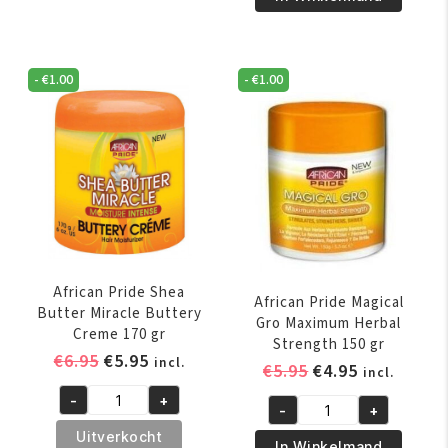
Instant
Olive
Oil
Miracle
Moisturizer
2
356
-
€
1.00
-
€
1.00
-
ml
IN-
aantal
1
Shampoo
&
Conditioner
355
ml
aantal
African Pride Shea
African Pride Magical
Butter Miracle Buttery
Gro Maximum Herbal
Creme 170 gr
Strength 150 gr
Oorspronkelijke
Huidige
€
6.95
€
5.95
incl.
Oorspronkelijk
Huidige
€
5.95
€
4.95
incl.
prijs
prijs
prijs
prijs
-
+
was:
is:
African
-
+
was:
is:
African
€6.95.
€5.95.
Pride
Uitverkocht
€5.95.
€4.95.
Pride
In Winkelmand