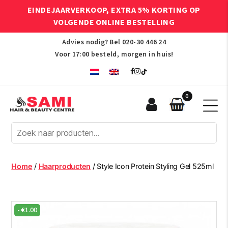
EINDEJAARVERKOOP, EXTRA 5% KORTING OP
VOLGENDE ONLINE BESTELLING
Advies nodig? Bel
020-30 446 24
Voor 17:00 besteld, morgen in huis!
0
Sami
Afro
Hair
&
Beauty
Home
/
Haarproducten
/ Style Icon Protein Styling Gel 525ml
Centre
-
€
1.00