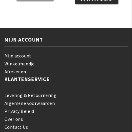
Shea
Magical
Butter
Gro
Miracle
Maximum
Buttery
Herbal
Creme
Strength
170
MIJN ACCOUNT
150
gr
gr
aantal
aantal
Mijn account
Winkelmandje
Afrekenen
KLANTENSERVICE
Levering & Retournering
Algemene voorwaarden
Privacy Beleid
Over ons
Contact Us