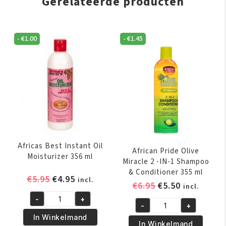
Gerelateerde producten
-
€
1.00
-
€
1.45
Africas Best Instant Oil
African Pride Olive
Moisturizer 356 ml
Miracle 2 -IN-1 Shampoo
& Conditioner 355 ml
Oorspronkelijke
Huidige
€
5.95
€
4.95
incl.
Oorspronkelijk
Huidige
€
6.95
€
5.50
incl.
prijs
prijs
prijs
prijs
-
+
was:
is:
Africas
-
+
was:
is:
African
€5.95.
€4.95.
Best
In Winkelmand
€6.95.
€5.50.
Pride
In Winkelmand