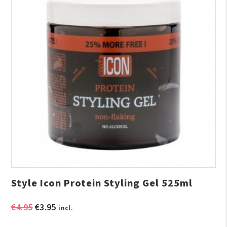
Style Icon Protein Styling Gel 525ml
Oorspronkelijke
Huidige
€
4.95
€
3.95
incl.
prijs
prijs