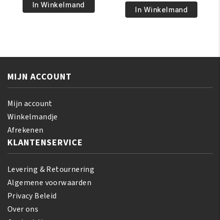
€5.95.
€4.95.
Pride
In Winkelmand
€6.95.
€5.95.
Pride
In Winkelmand
Magical
Olive
Gro
Miracle
Rejuvenating
Leave-
Herbal
In
Formula
Conditioner
150
MIJN ACCOUNT
355
gr
ml
aantal
aantal
Mijn account
Winkelmandje
Afrekenen
KLANTENSERVICE
Levering & Retournering
Algemene voorwaarden
Privacy Beleid
Over ons