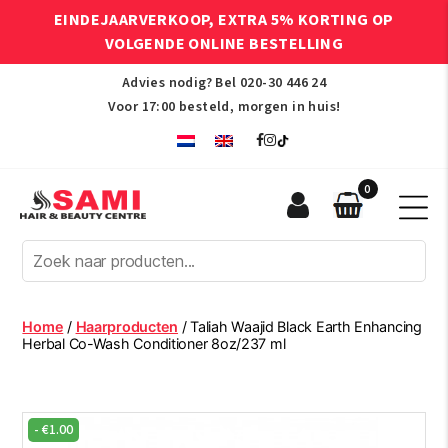
EINDEJAARVERKOOP, EXTRA 5% KORTING OP
VOLGENDE ONLINE BESTELLING
Advies nodig? Bel
020-30 446 24
Voor 17:00 besteld, morgen in huis!
0
Sami
Afro
Hair
&
Beauty
Home
/
Haarproducten
/ Taliah Waajid Black Earth Enhancing
Centre
Herbal Co-Wash Conditioner 8oz/237 ml
-
€
1.00