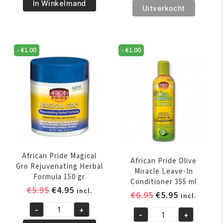
€6.95.
€5.95.
Pride
In Winkelmand
€5.95.
€4.95.
Pride
Uitverkocht
Shea
Magical
Butter
Gro
Miracle
Rejuvenating
Bouncy
-
€
1.00
-
€
1.00
Oil
Curls
150
Pudding
ml
425
aantal
GR
aantal
African Pride Magical
African Pride Olive
Gro Rejuvenating Herbal
Miracle Leave-In
Formula 150 gr
Conditioner 355 ml
Oorspronkelijke
Huidige
€
5.95
€
4.95
incl.
Oorspronkelijk
Huidige
€
6.95
€
5.95
incl.
prijs
prijs
prijs
prijs
-
+
was:
is:
African
-
+
was:
is:
African