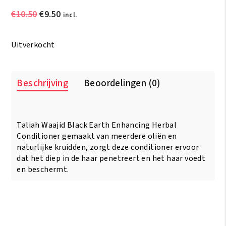
Oorspronkelijke
Huidige
€
10.50
€
9.50
incl.
prijs
prijs
was:
is:
Uitverkocht
€10.50.
€9.50.
Beschrijving
Beoordelingen (0)
Taliah Waajid Black Earth Enhancing Herbal
Conditioner gemaakt van meerdere oliën en
naturlijke kruidden, zorgt deze conditioner ervoor
dat het diep in de haar penetreert en het haar voedt
en beschermt.