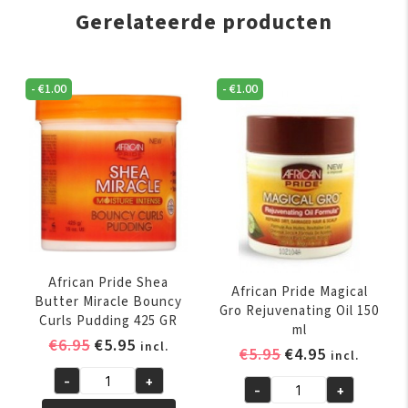
Gerelateerde producten
-
€
1.00
-
€
1.00
African Pride Shea
African Pride Magical
Butter Miracle Bouncy
Gro Rejuvenating Oil 150
Curls Pudding 425 GR
ml
Oorspronkelijke
Huidige
€
6.95
€
5.95
incl.
Oorspronkelijk
Huidige
€
5.95
€
4.95
incl.
prijs
prijs
prijs
prijs
-
+
was:
is:
African
-
+
was:
is:
African