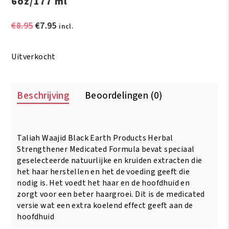
6oz/177 ml
Oorspronkelijke
Huidige
€
8.95
€
7.95
incl.
prijs
prijs
was:
is:
Uitverkocht
€8.95.
€7.95.
Beschrijving
Beoordelingen (0)
Taliah Waajid Black Earth Products Herbal
Strengthener Medicated Formula bevat speciaal
geselecteerde natuurlijke en kruiden extracten die
het haar herstellen en het de voeding geeft die
nodig is. Het voedt het haar en de hoofdhuid en
zorgt voor een beter haargroei. Dit is de medicated
versie wat een extra koelend effect geeft aan de
hoofdhuid