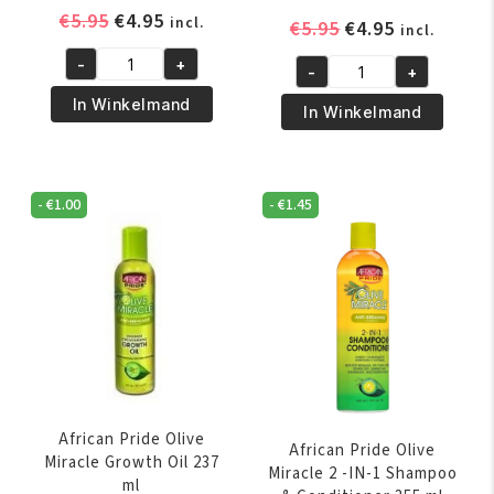
Oorspronkelijke
Huidige
€
5.95
€
4.95
incl.
Oorspronkelijk
Huidige
€
5.95
€
4.95
incl.
prijs
prijs
prijs
prijs
-
+
was:
is:
-
+
African
was:
is:
Africas
€5.95.
€4.95.
Pride
€5.95.
€4.95.
In Winkelmand
Best
In Winkelmand
Magical
Instant
Gro
Oil
Maximum
Moisturizer
-
€
1.00
-
€
1.45
Herbal
356
Strength
ml
150
aantal
gr
aantal
African Pride Olive
African Pride Olive
Miracle Growth Oil 237
Miracle 2 -IN-1 Shampoo
ml