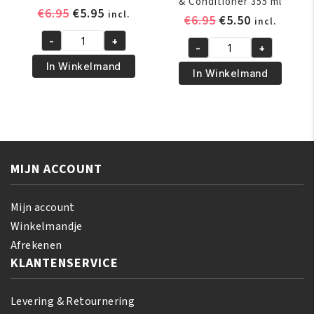
& Conditioner 355 ml
Oorspronkelijke
Huidige
€
6.95
€
5.95
incl.
Oorspronkelijk
Huidige
€
6.95
€
5.50
incl.
prijs
prijs
prijs
prijs
-
+
was:
is:
African
-
+
was:
is:
African
€6.95.
€5.95.
Pride
In Winkelmand
€6.95.
€5.50.
Pride
In Winkelmand
Olive
Olive
Miracle
Miracle
Growth
2
Oil
-
237
IN-
ml
MIJN ACCOUNT
1
aantal
Shampoo
&
Mijn account
Conditioner
Winkelmandje
355
Afrekenen
ml
KLANTENSERVICE
aantal
Levering & Retournering