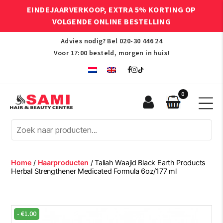
EINDEJAARVERKOOP, EXTRA 5% KORTING OP
VOLGENDE ONLINE BESTELLING
Advies nodig? Bel
020-30 446 24
Voor 17:00 besteld, morgen in huis!
0
Sami
Afro
Hair
&
Beauty
Home
/
Haarproducten
/ Taliah Waajid Black Earth Products
Centre
Herbal Strengthener Medicated Formula 6oz/177 ml
-
€
1.00