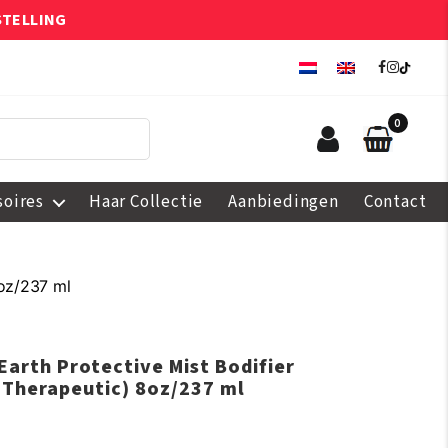
STELLING
0
soires
Haar Collectie
Aanbiedingen
Contact
8oz/237 ml
Earth Protective Mist Bodifier
(Therapeutic) 8oz/237 ml