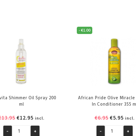
-
€
1.00
vita Shimmer Oil Spray 200
African Pride Olive Miracl
ml
In Conditioner 355 m
Oorspronkelijke
Huidige
Oorspronk
Huid
€
13.95
€
12.95
€
6.95
€
5.95
incl.
incl.
prijs
prijs
prijs
prijs
was:
is:
was:
is:
-
+
-
+
A3
African