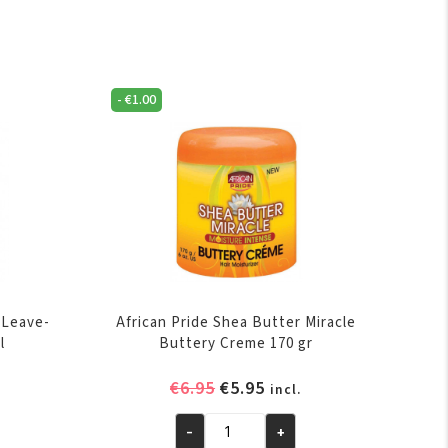
-
€
1.00
e Leave-
African Pride Shea Butter Miracle
l
Buttery Creme 170 gr
elijke
ige
Oorspronkelijke
Huidige
€
6.95
€
5.95
incl.
prijs
prijs
was:
is:
-
+
African