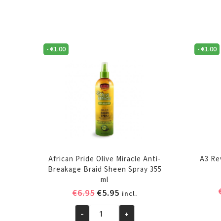
-
€
1.00
-
€
1.00
African Pride Olive Miracle Anti-
A3 Re
Breakage Braid Sheen Spray 355
ml
Oorspronkelijke
Huidige
€
6.95
€
5.95
incl.
prijs
prijs
-
+
was:
is:
African