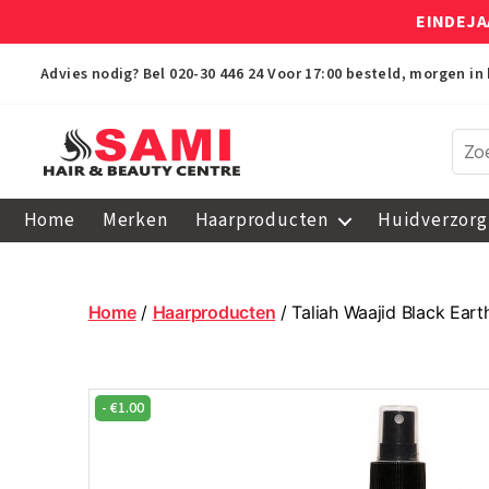
EINDEJA
Advies nodig? Bel
020-30 446 24
Voor 17:00 besteld, morgen in 
Sami
Afro
Home
Merken
Haarproducten
Huidverzorg
Hair
&
Beauty
Centre
Home
/
Haarproducten
/ Taliah Waajid Black Eart
-
€
1.00