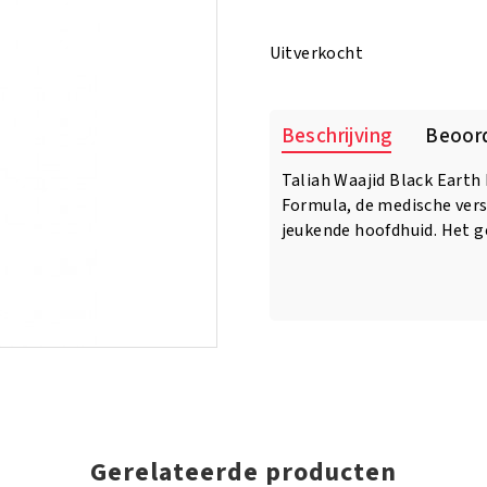
prijs
prijs
was:
is:
Uitverkocht
€8.50.
€7.50.
Beschrijving
Beoord
Taliah Waajid Black Earth
Formula, de medische versi
jeukende hoofdhuid. Het g
Gerelateerde producten