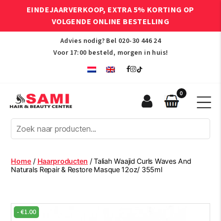
EINDEJAARVERKOOP, EXTRA 5% KORTING OP
VOLGENDE ONLINE BESTELLING
Advies nodig? Bel
020-30 446 24
Voor 17:00 besteld, morgen in huis!
0
Sami
Afro
Hair
&
Beauty
Home
/
Haarproducten
/ Taliah Waajid Curls Waves And
Centre
Naturals Repair & Restore Masque 12oz/ 355ml
-
€
1.00