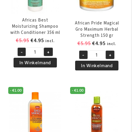
Africas Best
African Pride Magical
Moisturizing Shampoo
Gro Maximum Herbal
with Conditioner 356 ml
Strength 150 gr
Oorspronkelijke
Huidige
€
5.95
€
4.95
incl.
Oorspronkelijk
Huidige
€
5.95
€
4.95
incl.
prijs
prijs
prijs
prijs
-
+
was:
is:
Africas
-
+
was:
is:
African
€5.95.
€4.95.
Best
In Winkelmand
€5.95.
€4.95.
Pride
In Winkelmand
Moisturizing
Magical
Shampoo
Gro
with
Maximum
Conditioner
-
€
1.00
-
€
1.00
Herbal
356
Strength
ml
150
aantal
gr
aantal