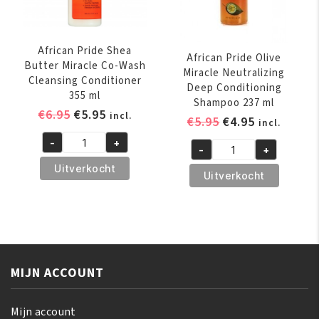
African Pride Shea
African Pride Olive
Butter Miracle Co-Wash
Miracle Neutralizing
Cleansing Conditioner
Deep Conditioning
355 ml
Shampoo 237 ml
Oorspronkelijke
Huidige
€
6.95
€
5.95
incl.
Oorspronkelijk
Huidige
€
5.95
€
4.95
incl.
prijs
prijs
prijs
prijs
-
+
was:
is:
African
-
+
was:
is:
African
€6.95.
€5.95.
Pride
Uitverkocht
€5.95.
€4.95.
Pride
Uitverkocht
Shea
Olive
Butter
Miracle
Miracle
Neutralizing
Co-
Deep
Wash
Conditioning
Cleansing
MIJN ACCOUNT
Shampoo
Conditioner
237
355
ml
Mijn account