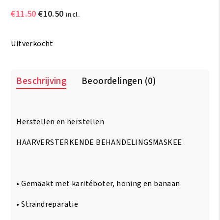
Oorspronkelijke
Huidige
€
11.50
€
10.50
incl.
prijs
prijs
was:
is:
Uitverkocht
€11.50.
€10.50.
Beschrijving
Beoordelingen (0)
Herstellen en herstellen
HAARVERSTERKENDE BEHANDELINGSMASKEE
• Gemaakt met karitéboter, honing en banaan
• Strandreparatie