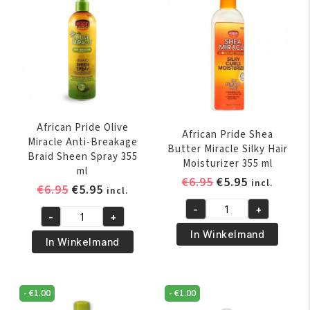
African Pride Olive
African Pride Shea
Miracle Anti-Breakage
Butter Miracle Silky Hair
Braid Sheen Spray 355
Moisturizer 355 ml
ml
Oorspronkelijk
Huidige
€
6.95
€
5.95
incl.
Oorspronkelijke
Huidige
€
6.95
€
5.95
incl.
prijs
prijs
prijs
prijs
-
+
was:
is:
African
-
+
was:
is:
African
€6.95.
€5.95.
Pride
In Winkelmand
€6.95.
€5.95.
Pride
In Winkelmand
Shea
Olive
Butter
Miracle
Miracle
Anti-
-
€
1.00
-
€
1.00
Silky
Breakage