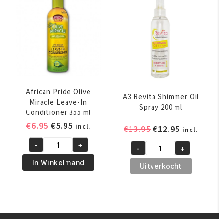
Hair
Braid
Moisturizer
Sheen
355
Spray
ml
355
aantal
ml
aantal
African Pride Olive
A3 Revita Shimmer Oil
Miracle Leave-In
Spray 200 ml
Conditioner 355 ml
Oorspronkelijke
Huidige
€
6.95
€
5.95
incl.
Oorspronkelijk
Huidige
€
13.95
€
12.95
incl.
prijs
prijs
prijs
prijs
-
+
was:
is:
-
+
African
was:
is:
A3
€6.95.
€5.95.
Pride
€13.95.
€12.95.
In Winkelmand
Revita
Uitverkocht
Olive
Shimmer
Miracle
Oil
Leave-
Spray
In
200