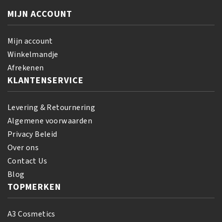
Conditioner
ml
355
MIJN ACCOUNT
aantal
ml
aantal
Mijn account
Winkelmandje
Afrekenen
KLANTENSERVICE
Levering & Retournering
Algemene voorwaarden
Privacy Beleid
Over ons
Contact Us
Blog
TOPMERKEN
A3 Cosmetics