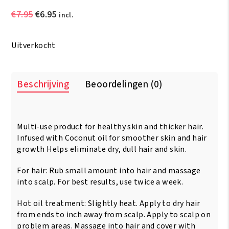
Oorspronkelijke
Huidige
€
7.95
€
6.95
incl.
prijs
prijs
was:
is:
Uitverkocht
€7.95.
€6.95.
Beschrijving
Beoordelingen (0)
Multi-use product for healthy skin and thicker hair.
Infused with Coconut oil for smoother skin and hair
growth Helps eliminate dry, dull hair and skin.
For hair: Rub small amount into hair and massage
into scalp. For best results, use twice a week.
Hot oil treatment: Slightly heat. Apply to dry hair
from ends to inch away from scalp. Apply to scalp on
problem areas. Massage into hair and cover with