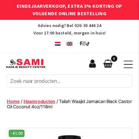
EINDEJAARVERKOOP, EXTRA 5% KORTING OP
VOLGENDE ONLINE BESTELLING
Advies nodig? Bel
020-30 446 24
Voor 17:00 besteld, morgen in huis!
0
Sami
Afro
Hair
&
Beauty
Home
/
Haarproducten
/ Taliah Waajid Jamaican Black Castor
Centre
Oil Coconut 4oz/118ml
-
€
1.00