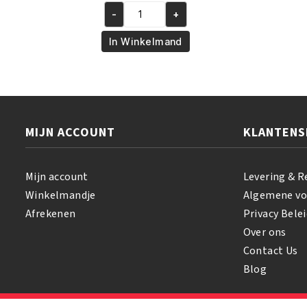
prijs
prijs
-
+
was:
is:
African
€6.95.
€5.95.
Pride
In Winkelmand
Olive
Miracle
Leave-
In
Conditioner
MIJN ACCOUNT
KLANTENS
355
ml
aantal
Mijn account
Levering & R
Winkelmandje
Algemene v
Afrekenen
Privacy Belei
Over ons
Contact Us
Blog