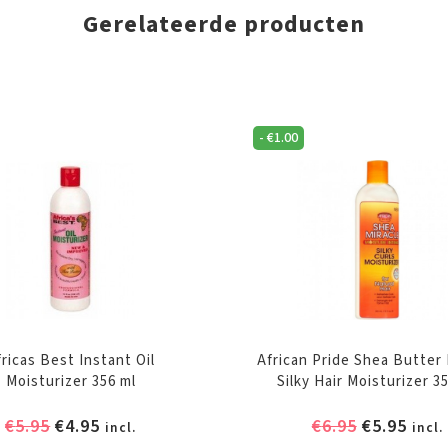
Gerelateerde producten
-
€
1.00
fricas Best Instant Oil
African Pride Shea Butter 
Moisturizer 356 ml
Silky Hair Moisturizer 3
Oorspronkelijke
Huidige
Oorspronk
Huid
€
5.95
€
4.95
€
6.95
€
5.95
incl.
incl.