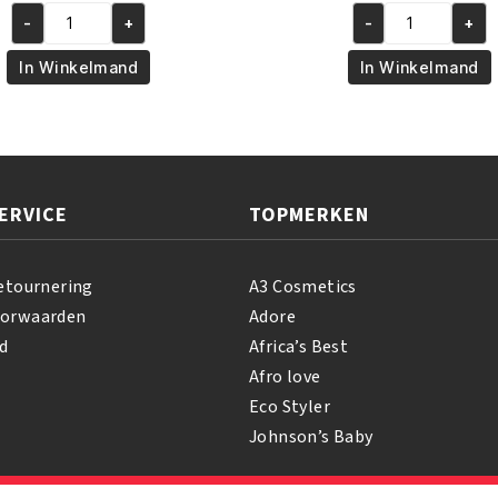
prijs
prijs
prijs
prijs
-
+
-
+
was:
is:
was:
is:
Africas
African
€5.95.
€4.95.
€6.95.
€5.95
Best
Pride
In Winkelmand
In Winkelmand
Instant
Shea
Oil
Butter
Moisturizer
Miracle
356
Silky
ml
Hair
ERVICE
TOPMERKEN
aantal
Moisturizer
355
ml
etournering
A3 Cosmetics
aantal
oorwaarden
Adore
d
Africa’s Best
Afro love
Eco Styler
Johnson’s Baby