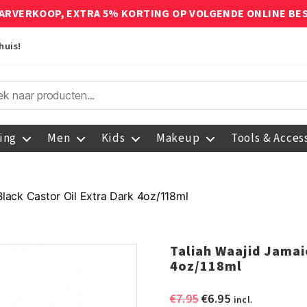
ARVERKOOP, EXTRA 5% KORTING OP VOLGENDE ONLINE BE
huis!
ing
Men
Kids
Makeup
Tools & Acces
Black Castor Oil Extra Dark 4oz/118ml
Taliah Waajid Jamai
4oz/118ml
Oorspronkelijke
Huidige
€
7.95
€
6.95
incl.