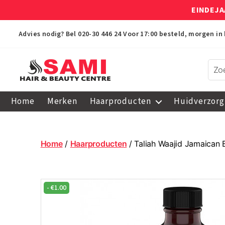
EINDEJA
Advies nodig? Bel
020-30 446 24
Voor 17:00 besteld, morgen in 
Sami
Afro
Home
Merken
Haarproducten
Huidverzorg
Hair
&
Beauty
Centre
Home
/
Haarproducten
/ Taliah Waajid Jamaican 
-
€
1.00