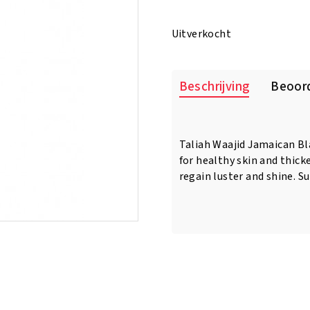
prijs
prijs
was:
is:
Uitverkocht
€7.95.
€6.95.
Beschrijving
Beoord
Taliah Waajid Jamaican Bla
for healthy skin and thicke
regain luster and shine. S