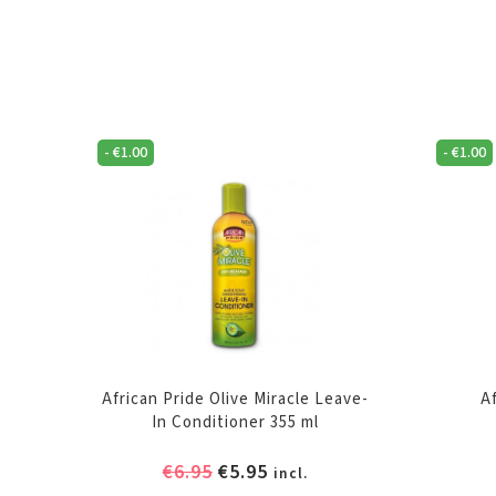
-
€
1.00
-
€
1.00
African Pride Olive Miracle Leave-
A
In Conditioner 355 ml
Oorspronkelijke
Huidige
€
6.95
€
5.95
incl.