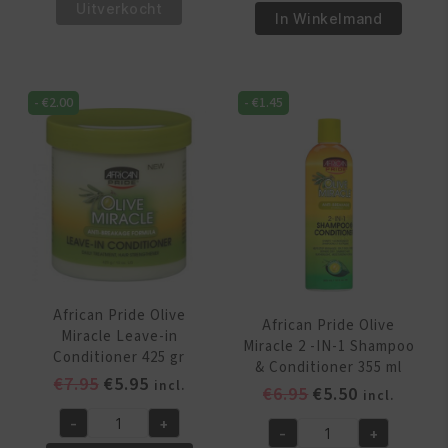
€5.95.
€4.95.
Pride
Uitverkocht
€6.95.
€5.95.
Pride
In Winkelmand
Magical
Shea
Gro
Butter
Rejuvenating
Miracle
Oil
-
€
2.00
-
€
1.45
Silky
150
Hair
ml
Moisturizer
aantal
355
ml
aantal
African Pride Olive
African Pride Olive
Miracle Leave-in
Miracle 2 -IN-1 Shampoo
Conditioner 425 gr
& Conditioner 355 ml
Oorspronkelijke
Huidige
€
7.95
€
5.95
incl.
Oorspronkelijk
Huidige
€
6.95
€
5.50
incl.
prijs
prijs
prijs
prijs
-
+
was:
is:
African
-
+
was:
is:
African