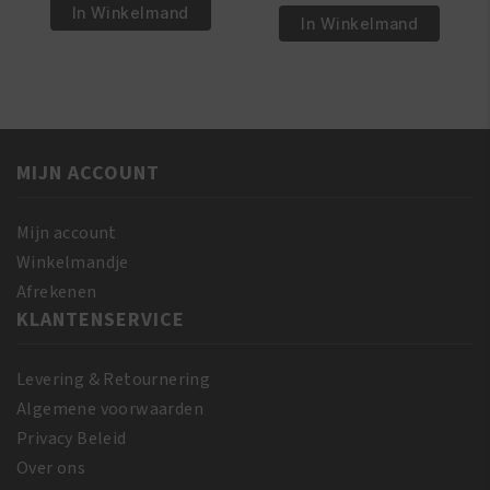
€7.95.
€5.95.
Pride
In Winkelmand
€6.95.
€5.50.
Pride
In Winkelmand
Olive
Olive
Miracle
Miracle
Leave-
2
in
-
Conditioner
IN-
425
MIJN ACCOUNT
1
gr
Shampoo
aantal
&
Mijn account
Conditioner
Winkelmandje
355
Afrekenen
ml
KLANTENSERVICE
aantal
Levering & Retournering
Algemene voorwaarden
Privacy Beleid
Over ons