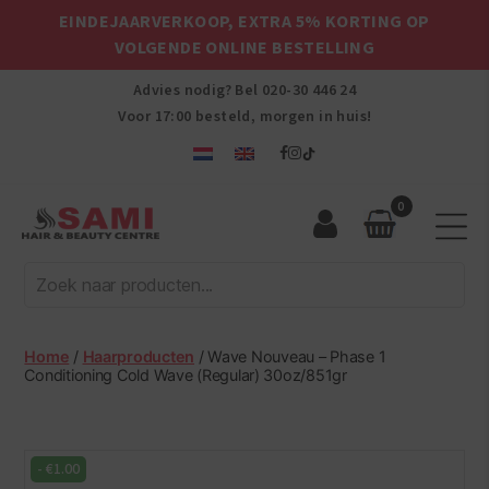
EINDEJAARVERKOOP, EXTRA 5% KORTING OP
VOLGENDE ONLINE BESTELLING
Advies nodig? Bel
020-30 446 24
Voor 17:00 besteld, morgen in huis!
0
Sami
Afro
Hair
&
Beauty
Home
/
Haarproducten
/ Wave Nouveau – Phase 1
Centre
Conditioning Cold Wave (Regular) 30oz/851gr
-
€
1.00