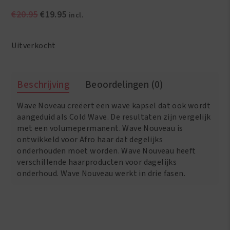
Oorspronkelijke
Huidige
€
20.95
€
19.95
incl.
prijs
prijs
was:
is:
Uitverkocht
€20.95.
€19.95.
Beschrijving
Beoordelingen (0)
Wave Noveau creëert een wave kapsel dat ook wordt
aangeduid als Cold Wave. De resultaten zijn vergelijk
met een volumepermanent. Wave Nouveau is
ontwikkeld voor Afro haar dat degelijks
onderhouden moet worden. Wave Nouveau heeft
verschillende haarproducten voor dagelijks
onderhoud. Wave Nouveau werkt in drie fasen.