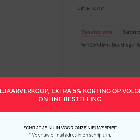
was:
is:
Uitverkocht
€6.95.
€4.95.
Beschrijving
Beoord
Yari Exfoliant Douchegel W
EJAARVERKOOP, EXTRA 5% KORTING OP VOL
ONLINE BESTELLING
SCHRIJF JE NU IN VOOR ONZE NIEUWSBRIEF
Gerelateerde producten
* Voer uw e-mailadres in en schrijf u in.