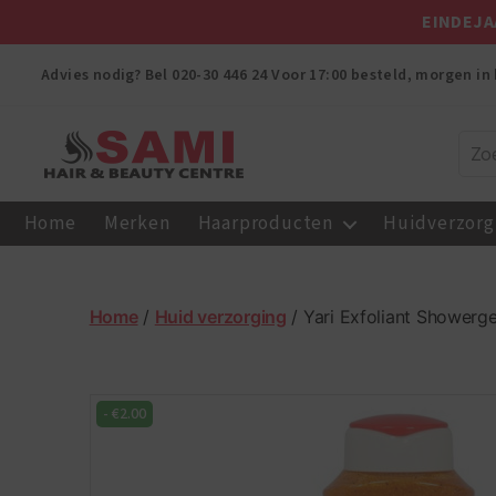
EINDEJA
Advies nodig? Bel
020-30 446 24
Voor 17:00 besteld, morgen in 
Sami
Afro
Home
Merken
Haarproducten
Huidverzorg
Hair
&
Beauty
Centre
Home
/
Huid verzorging
/ Yari Exfoliant Showerge
-
€
2.00