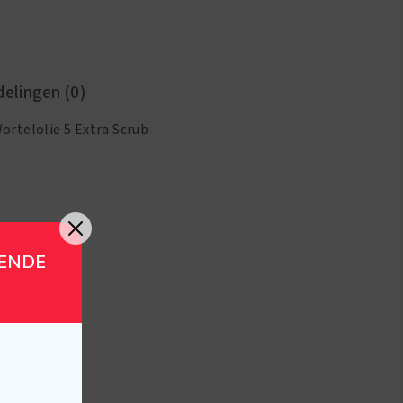
elingen (0)
ortelolie 5 Extra Scrub
GENDE