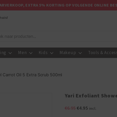
ARVERKOOP, EXTRA 5% KORTING OP VOLGENDE ONLINE BE
huis!
ing
Men
Kids
Makeup
Tools & Acces
l Carrot Oil 5 Extra Scrub 500ml
Yari Exfoliant Showe
Oorspronkelijke
Huidige
€
6.95
€
4.95
incl.
prijs
prijs