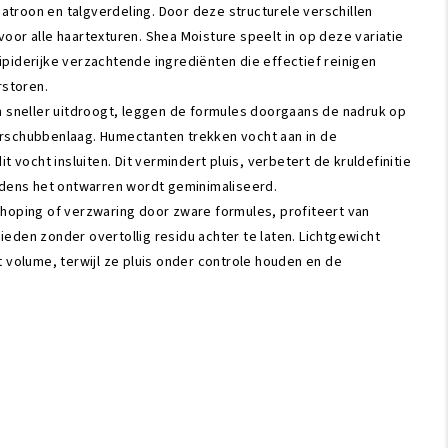
lpatroon en talgverdeling. Door deze structurele verschillen
oor alle haartexturen. Shea Moisture speelt in op deze variatie
piderijke verzachtende ingrediënten die effectief reinigen
rstoren.
en sneller uitdroogt, leggen de formules doorgaans de nadruk op
arschubbenlaag. Humectanten trekken vocht aan in de
t vocht insluiten. Dit vermindert pluis, verbetert de kruldefinitie
ijdens het ontwarren wordt geminimaliseerd.
phoping of verzwaring door zware formules, profiteert van
eden zonder overtollig residu achter te laten. Lichtgewicht
t volume, terwijl ze pluis onder controle houden en de