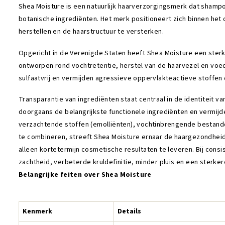
Shea Moisture is een natuurlijk haarverzorgingsmerk dat shamp
botanische ingrediënten. Het merk positioneert zich binnen het 
herstellen en de haarstructuur te versterken.
Opgericht in de Verenigde Staten heeft Shea Moisture een ster
ontworpen rond vochtretentie, herstel van de haarvezel en voedi
sulfaatvrij en vermijden agressieve oppervlakteactieve stoffen 
Transparantie van ingrediënten staat centraal in de identiteit 
doorgaans de belangrijkste functionele ingrediënten en vermij
verzachtende stoffen (emolliënten), vochtinbrengende bestand
te combineren, streeft Shea Moisture ernaar de haargezondheid 
alleen kortetermijn cosmetische resultaten te leveren. Bij con
zachtheid, verbeterde kruldefinitie, minder pluis en een sterke
Belangrijke feiten over Shea Moisture
Kenmerk
Details