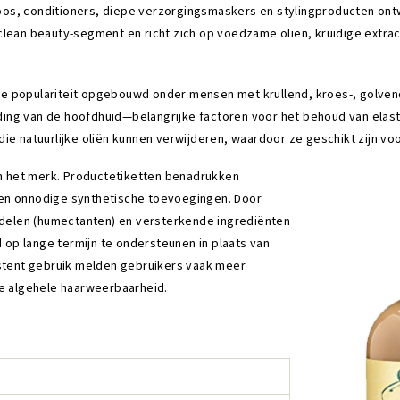
oos, conditioners, diepe verzorgingsmaskers en stylingproducten ontw
clean beauty-segment en richt zich op voedzame oliën, kruidige extrac
ke populariteit opgebouwd onder mensen met krullend, kroes-, golve
ng van de hoofdhuid—belangrijke factoren voor het behoud van elastic
die natuurlijke oliën kunnen verwijderen, waardoor ze geschikt zijn vo
van het merk. Productetiketten benadrukken
den onnodige synthetische toevoegingen. Door
delen (humectanten) en versterkende ingrediënten
op lange termijn te ondersteunen in plaats van
sistent gebruik melden gebruikers vaak meer
re algehele haarweerbaarheid.