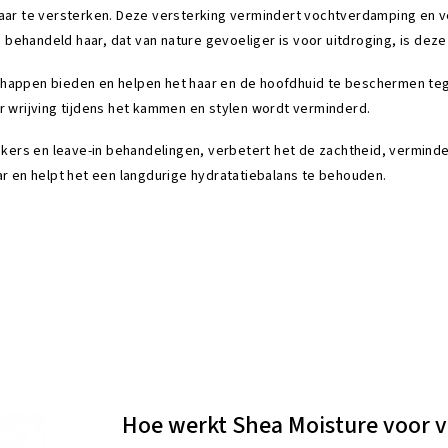
haar te versterken. Deze versterking vermindert vochtverdamping en ve
behandeld haar, dat van nature gevoeliger is voor uitdroging, is dez
schappen bieden en helpen het haar en de hoofdhuid te beschermen t
wrijving tijdens het kammen en stylen wordt verminderd.
rs en leave-in behandelingen, verbetert het de zachtheid, vermindert
aar en helpt het een langdurige hydratatiebalans te behouden.
Hoe werkt Shea Moisture voor v