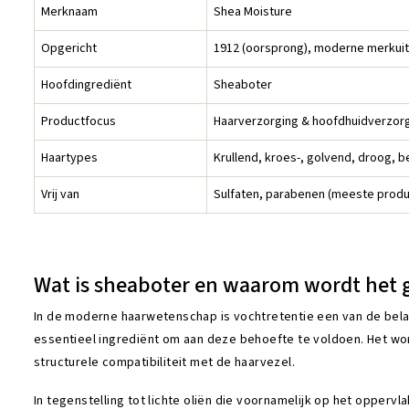
Merknaam
Shea Moisture
Opgericht
1912 (oorsprong), moderne merkuitb
Hoofdingrediënt
Sheaboter
Productfocus
Haarverzorging & hoofdhuidverzor
Haartypes
Krullend, kroes-, golvend, droog, 
Vrij van
Sulfaten, parabenen (meeste produc
Wat is sheaboter en waarom wordt het g
In de moderne haarwetenschap is vochtretentie een van de belang
essentieel ingrediënt om aan deze behoefte te voldoen. Het wo
structurele compatibiliteit met de haarvezel.
In tegenstelling tot lichte oliën die voornamelijk op het opper