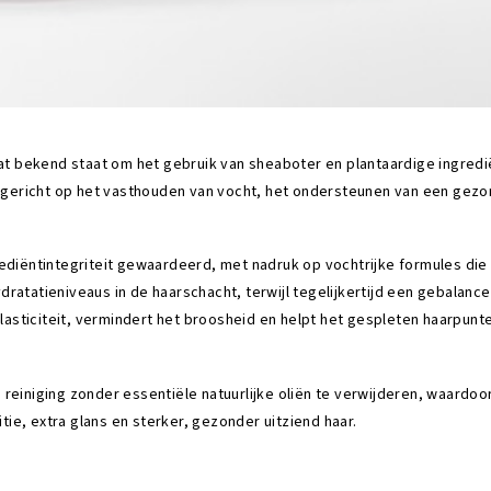
t bekend staat om het gebruik van sheaboter en plantaardige ingredië
ijn gericht op het vasthouden van vocht, het ondersteunen van een ge
grediëntintegriteit gewaardeerd, met nadruk op vochtrijke formules di
dratatieniveaus in de haarschacht, terwijl tegelijkertijd een gebalanc
asticiteit, vermindert het broosheid en helpt het gespleten haarpunt
reiniging zonder essentiële natuurlijke oliën te verwijderen, waardoor
ie, extra glans en sterker, gezonder uitziend haar.