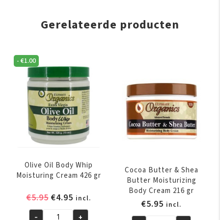
Gerelateerde producten
-
€
1.00
Olive Oil Body Whip
Cocoa Butter & Shea
Moisturing Cream 426 gr
Butter Moisturizing
Body Cream 216 gr
Oorspronkelijke
Huidige
€
5.95
€
4.95
incl.
€
5.95
incl.
prijs
prijs
-
+