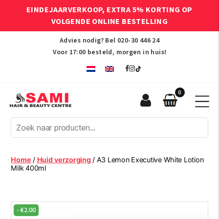
EINDEJAARVERKOOP, EXTRA 5% KORTING OP
VOLGENDE ONLINE BESTELLING
Advies nodig? Bel
020-30 446 24
Voor 17:00 besteld, morgen in huis!
0
Sami
Afro
Hair
&
Beauty
Home
/
Huid verzorging
/ A3 Lemon Executive White Lotion
Centre
Milk 400ml
-
€
2.00