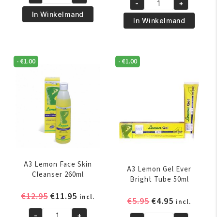
was:
is:
Olive
-
+
Cocoa
€5.95.
€4.95.
Oil
In Winkelmand
Butter
In Winkelmand
Body
&
Whip
Shea
Moisturing
Butter
Cream
-
€
1.00
-
€
1.00
Moisturizing
426
Body
gr
Cream
aantal
216
gr
aantal
A3 Lemon Face Skin
A3 Lemon Gel Ever
Cleanser 260ml
Bright Tube 50ml
Oorspronkelijke
Huidige
€
12.95
€
11.95
incl.
Oorspronkelijk
Huidige
€
5.95
€
4.95
incl.
prijs
prijs
prijs
prijs
-
+