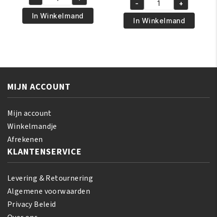
was:
is:
A3
-
+
was:
is:
A3
€12.95.
€11.95.
Lemon
In Winkelmand
€5.95.
€4.95.
Lemon
In Winkelmand
Face
Gel
Skin
Ever
Cleanser
Bright
260ml
Tube
aantal
50ml
MIJN ACCOUNT
aantal
Mijn account
Winkelmandje
Afrekenen
KLANTENSERVICE
Levering & Retournering
Algemene voorwaarden
Privacy Beleid