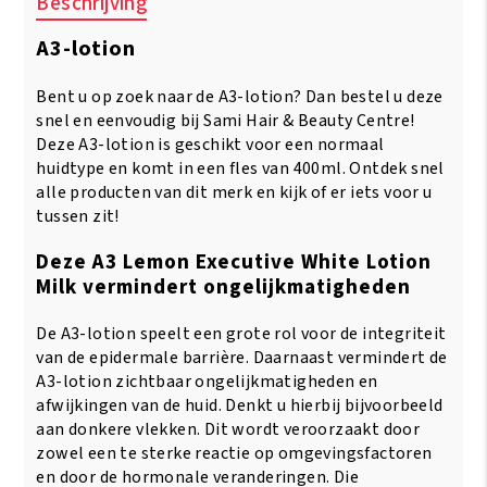
Beschrijving
Lotion
Milk
A3-lotion
400ml
aantal
Bent u op zoek naar de A3-lotion? Dan bestel u deze
snel en eenvoudig bij Sami Hair & Beauty Centre!
Deze A3-lotion is geschikt voor een normaal
huidtype en komt in een fles van 400ml. Ontdek snel
alle producten van dit merk en kijk of er iets voor u
tussen zit!
Deze A3 Lemon Executive White Lotion
Milk vermindert ongelijkmatigheden
De A3-lotion speelt een grote rol voor de integriteit
van de epidermale barrière. Daarnaast vermindert de
A3-lotion zichtbaar ongelijkmatigheden en
afwijkingen van de huid. Denkt u hierbij bijvoorbeeld
aan donkere vlekken. Dit wordt veroorzaakt door
zowel een te sterke reactie op omgevingsfactoren
en door de hormonale veranderingen. Die