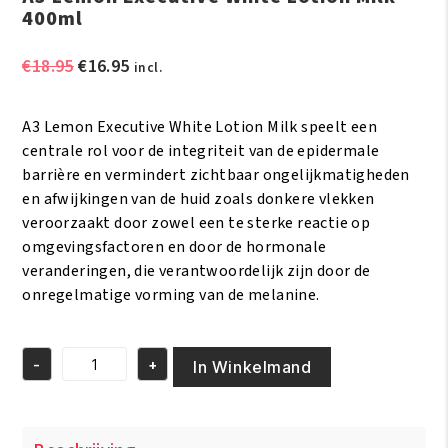
400ml
Oorspronkelijke
Huidige
€
18.95
€
16.95
incl.
prijs
prijs
was:
is:
A3 Lemon Executive White Lotion Milk speelt een
€18.95.
€16.95.
centrale rol voor de integriteit van de epidermale
barrière en vermindert zichtbaar ongelijkmatigheden
en afwijkingen van de huid zoals donkere vlekken
veroorzaakt door zowel een te sterke reactie op
omgevingsfactoren en door de hormonale
veranderingen, die verantwoordelijk zijn door de
onregelmatige vorming van de melanine.
-
+
In Winkelmand
A3
Lemon
Executive
White