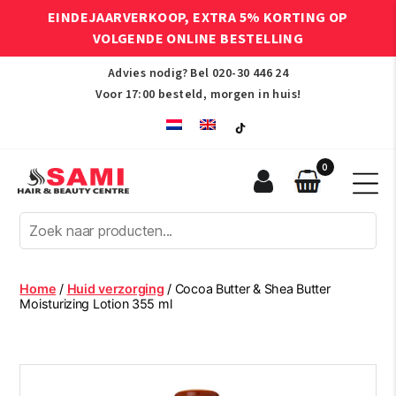
EINDEJAARVERKOOP, EXTRA 5% KORTING OP
VOLGENDE ONLINE BESTELLING
Advies nodig? Bel
020-30 446 24
Voor 17:00 besteld, morgen in huis!
0
Sami
Afro
Hair
&
Beauty
Home
/
Huid verzorging
/ Cocoa Butter & Shea Butter
Centre
Moisturizing Lotion 355 ml