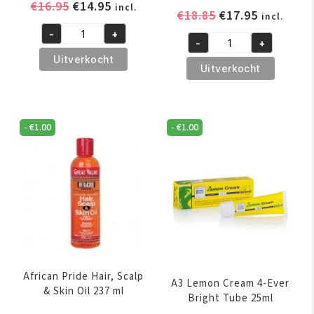
Oorspronkelijke
Huidige
€
16.95
€
14.95
incl.
Oorspronkelijk
Huidige
€
18.85
€
17.95
incl.
prijs
prijs
prijs
prijs
-
+
was:
is:
A3
-
+
was:
is:
A3
€16.95.
€14.95.
F2
Uitverkocht
€18.85.
€17.95.
Bianca
Uitverkocht
Triple
Clear
Action
Action
Skin
Dermo
Lightening
-
€
1.00
-
€
1.00
Brightening
Cream
Lotion
400ml
500ml
aantal
aantal
African Pride Hair, Scalp
A3 Lemon Cream 4-Ever
& Skin Oil 237 ml
Bright Tube 25ml