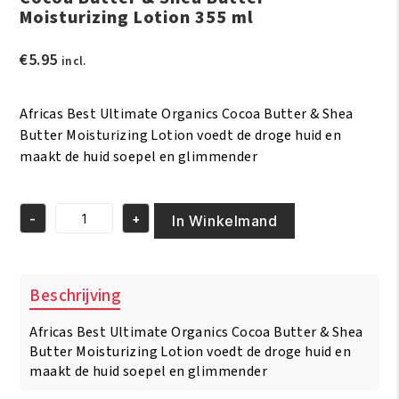
Moisturizing Lotion 355 ml
€
5.95
incl.
Africas Best Ultimate Organics Cocoa Butter & Shea
Butter Moisturizing Lotion voedt de droge huid en
maakt de huid soepel en glimmender
-
+
In Winkelmand
Cocoa
Butter
&
Shea
Beschrijving
Butter
Moisturizing
Africas Best Ultimate Organics Cocoa Butter & Shea
Lotion
355
Butter Moisturizing Lotion voedt de droge huid en
ml
maakt de huid soepel en glimmender
aantal