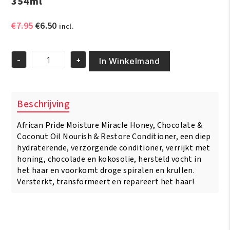
354ml
Oorspronkelijke
Huidige
€
7.95
€
6.50
incl.
prijs
prijs
was:
is:
-
+
€7.95.
€6.50.
In Winkelmand
African
Pride
Moisture
Miracle
Beschrijving
Honey,
Chocoloate
African Pride Moisture Miracle Honey, Chocolate &
&
Coconut
Coconut Oil Nourish & Restore Conditioner, een diep
Oil
hydraterende, verzorgende conditioner, verrijkt met
Conditioner
honing, chocolade en kokosolie, hersteld vocht in
354ml
het haar en voorkomt droge spiralen en krullen.
aantal
Versterkt, transformeert en repareert het haar!