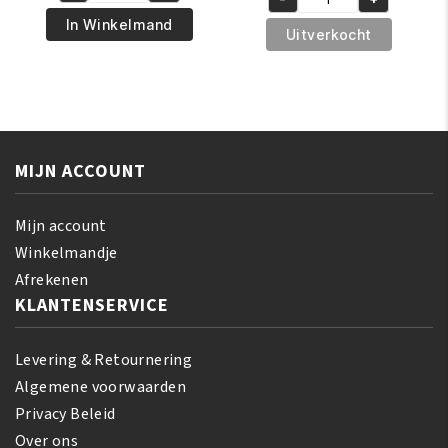
was:
is:
African
€5.95.
€4.95.
Pride
In Winkelmand
€6.95.
€5.95.
Pride
Uitverkocht
Magical
Shea
Gro
Butter
Rejuvenating
Miracle
Herbal
Buttery
Formula
Creme
150
MIJN ACCOUNT
170
gr
gr
aantal
aantal
Mijn account
Winkelmandje
Afrekenen
KLANTENSERVICE
Levering & Retournering
Algemene voorwaarden
Privacy Beleid
Over ons