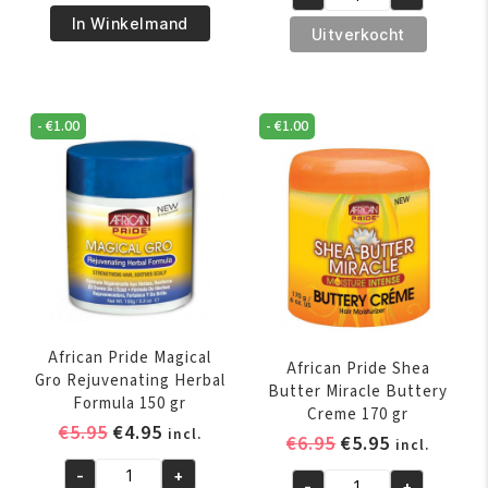
was:
is:
A3
€5.95.
€4.95.
Best
In Winkelmand
€13.95.
€12.95.
Revita
Uitverkocht
Instant
Shimmer
Oil
Oil
Moisturizer
Spray
356
-
€
1.00
-
€
1.00
200
ml
ml
aantal
aantal
African Pride Magical
African Pride Shea
Gro Rejuvenating Herbal
Butter Miracle Buttery
Formula 150 gr
Creme 170 gr
Oorspronkelijke
Huidige
€
5.95
€
4.95
incl.
Oorspronkelijk
Huidige
€
6.95
€
5.95
incl.
prijs
prijs
prijs
prijs
-
+
was:
is:
African
-
+