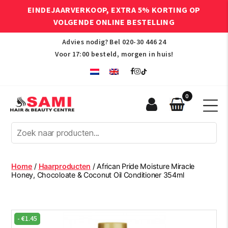
EINDEJAARVERKOOP, EXTRA 5% KORTING OP
VOLGENDE ONLINE BESTELLING
Advies nodig? Bel
020-30 446 24
Voor 17:00 besteld, morgen in huis!
0
Sami
Afro
Hair
&
Beauty
Home
/
Haarproducten
/ African Pride Moisture Miracle
Centre
Honey, Chocoloate & Coconut Oil Conditioner 354ml
-
€
1.45