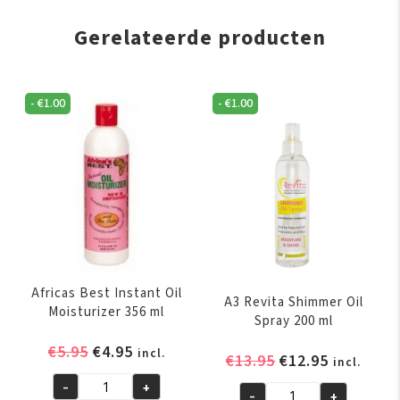
Gerelateerde producten
-
€
1.00
-
€
1.00
Africas Best Instant Oil
A3 Revita Shimmer Oil
Moisturizer 356 ml
Spray 200 ml
Oorspronkelijke
Huidige
€
5.95
€
4.95
incl.
Oorspronkelijk
Huidige
€
13.95
€
12.95
incl.
prijs
prijs
prijs
prijs
-
+
was:
is:
Africas
-
+