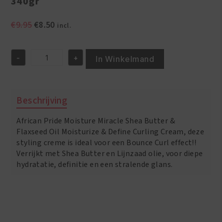
340gr
Oorspronkelijke
Huidige
€
9.95
€
8.50
incl.
prijs
prijs
was:
is:
-
+
€9.95.
€8.50.
In Winkelmand
African
Pride
Moisture
Miracle
Beschrijving
Shea
Butter
African Pride Moisture Miracle Shea Butter &
&
Flaxseed
Flaxseed Oil Moisturize & Define Curling Cream, deze
Oil
styling creme is ideal voor een Bounce Curl effect!!
Curling
Verrijkt met Shea Butter en Lijnzaad olie, voor diepe
Cream
hydratatie, definitie en een stralende glans.
340gr
aantal