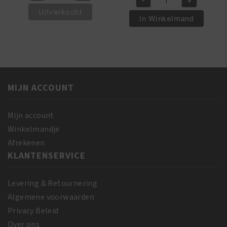
-
+
was:
is:
African
€5.95.
€4.95.
Pride
Uitverkocht
€6.95.
€5.95.
Pride
In Winkelmand
Hair,
Shea
Scalp
Butter
&
Miracle
Skin
Silky
Oil
Hair
237
MIJN ACCOUNT
Moisturizer
ml
355
aantal
ml
Mijn account
aantal
Winkelmandje
Afrekenen
KLANTENSERVICE
Levering & Retournering
Algemene voorwaarden
Privacy Beleid
Over ons