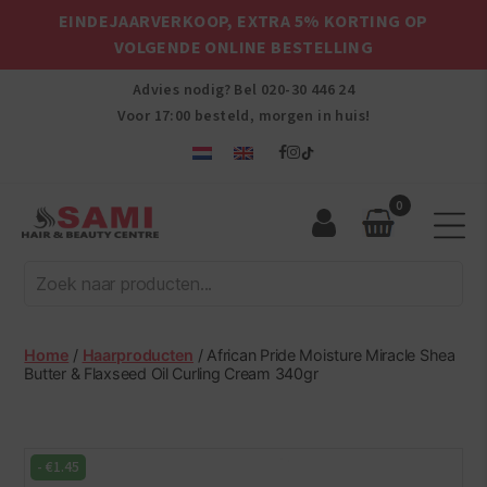
EINDEJAARVERKOOP, EXTRA 5% KORTING OP
VOLGENDE ONLINE BESTELLING
Advies nodig? Bel
020-30 446 24
Voor 17:00 besteld, morgen in huis!
0
Sami
Afro
Hair
&
Beauty
Home
/
Haarproducten
/ African Pride Moisture Miracle Shea
Centre
Butter & Flaxseed Oil Curling Cream 340gr
-
€
1.45