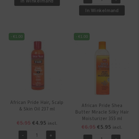
Pride
was:
is:
In Winkelmand
African
Olive
€6.95.
€5.95.
Pride
In Winkelmand
Miracle
Olive
Leave-
Miracle
in
Anti-
-
€
1.00
-
€
1.00
Conditioner
Breakage
425
Braid
gr
Sheen
aantal
Spray
355
ml
aantal
African Pride Hair, Scalp
African Pride Shea
& Skin Oil 237 ml
Butter Miracle Silky Hair
Moisturizer 355 ml
Oorspronkelijke
Huidige
€
5.95
€
4.95
incl.
Oorspronkelijk
Huidige
€
6.95
€
5.95
incl.
prijs
prijs
prijs
prijs
-
+
was:
is:
African