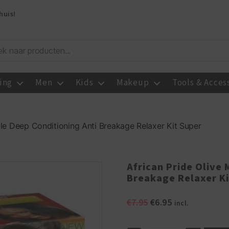
huis!
ing
Men
Kids
Makeup
Tools & Acces
cle Deep Conditioning Anti Breakage Relaxer Kit Super
African Pride Olive 
Breakage Relaxer Ki
Oorspronkelijke
Huidige
€
7.95
€
6.95
incl.
prijs
prijs
was:
is: