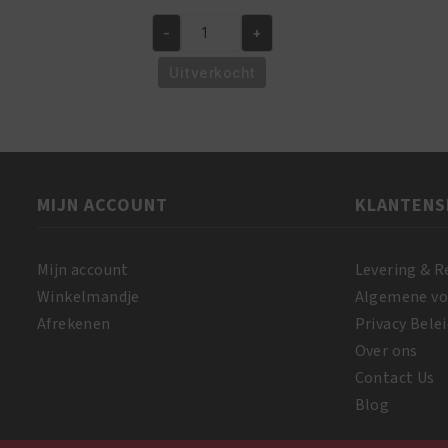
prijs
prijs
-
+
was:
is:
African
€8.95.
€6.95.
Pride
Uitverkocht
Shea
Butter
Miracle
Texture
Softening
MIJN ACCOUNT
KLANTENS
Kit
aantal
Mijn account
Levering & R
Winkelmandje
Algemene v
Afrekenen
Privacy Belei
Over ons
Contact Us
Blog