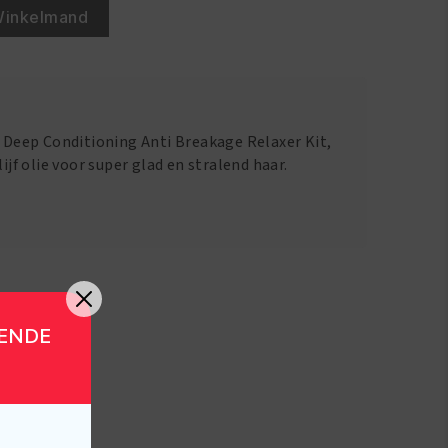
Winkelmand
e Deep Conditioning Anti Breakage Relaxer Kit,
lijf olie voor super glad en stralend haar.
GENDE