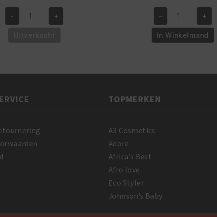
prijs
prijs
prijs
prijs
-
+
-
+
was:
is:
was:
is:
African
Africas
€6.95.
€5.95.
€5.95.
€4.95
Pride
Best
Uitverkocht
In Winkelmand
Shea
Moisturizing
Butter
Shampoo
Miracle
with
Buttery
Conditioner
Creme
356
ERVICE
TOPMERKEN
170
ml
gr
aantal
aantal
etournering
A3 Cosmetics
oorwaarden
Adore
d
Africa’s Best
Afro love
Eco Styler
Johnson’s Baby