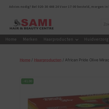
Advies nodig? Bel
020-30 446 24
Voor 17:00 besteld, morgen in 
Sami
Afro
Home
Merken
Haarproducten
Huidverzorg
Hair
&
Beauty
Centre
Home
/
Haarproducten
/ African Pride Olive Mira
-
€
1.00