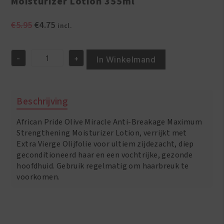
Moisturizer Lotion 355ml
Oorspronkelijke
Huidige
€
5.95
€
4.75
incl.
prijs
prijs
was:
is:
-
+
€5.95.
€4.75.
In Winkelmand
African
Pride
Olive
Miracle
Beschrijving
Anti-
Breakage
African Pride Olive Miracle Anti-Breakage Maximum
Maximum
Strengthening
Strengthening Moisturizer Lotion, verrijkt met
Moisturizer
Extra Vierge Olijfolie voor ultiem zijdezacht, diep
Lotion
geconditioneerd haar en een vochtrijke, gezonde
355ml
hoofdhuid. Gebruik regelmatig om haarbreuk te
aantal
voorkomen.