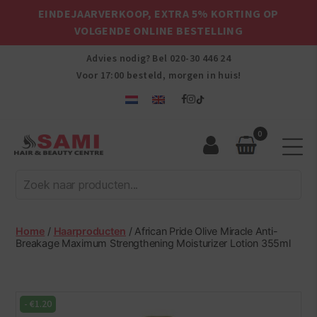
EINDEJAARVERKOOP, EXTRA 5% KORTING OP
VOLGENDE ONLINE BESTELLING
Advies nodig? Bel
020-30 446 24
Voor 17:00 besteld, morgen in huis!
0
Sami
Afro
Hair
&
Beauty
Home
/
Haarproducten
/ African Pride Olive Miracle Anti-
Centre
Breakage Maximum Strengthening Moisturizer Lotion 355ml
-
€
1.20