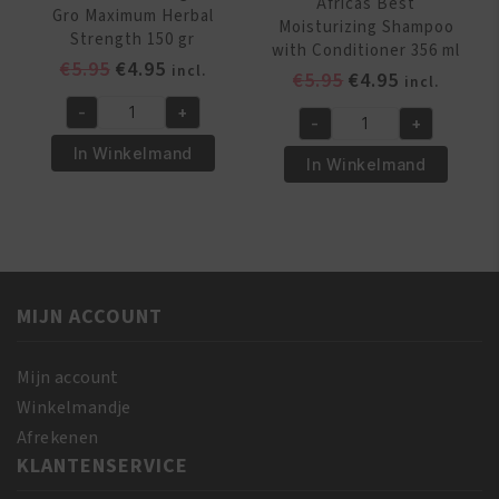
Africas Best
Gro Maximum Herbal
Moisturizing Shampoo
Strength 150 gr
with Conditioner 356 ml
Oorspronkelijke
Huidige
€
5.95
€
4.95
incl.
Oorspronkelijk
Huidige
€
5.95
€
4.95
incl.
prijs
prijs
prijs
prijs
-
+
was:
is:
African
-
+
was:
is:
Africas
€5.95.
€4.95.
Pride
In Winkelmand
€5.95.
€4.95.
Best
In Winkelmand
Magical
Moisturizing
Gro
Shampoo
Maximum
with
Herbal
Conditioner
Strength
356
150
MIJN ACCOUNT
ml
gr
aantal
aantal
Mijn account
Winkelmandje
Afrekenen
KLANTENSERVICE