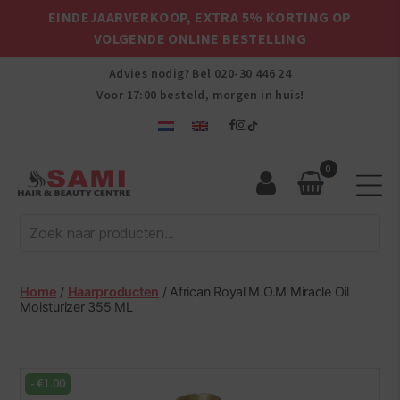
EINDEJAARVERKOOP, EXTRA 5% KORTING OP
VOLGENDE ONLINE BESTELLING
Advies nodig? Bel
020-30 446 24
Voor 17:00 besteld, morgen in huis!
0
Sami
Afro
Hair
&
Beauty
Home
/
Haarproducten
/ African Royal M.O.M Miracle Oil
Centre
Moisturizer 355 ML
-
€
1.00