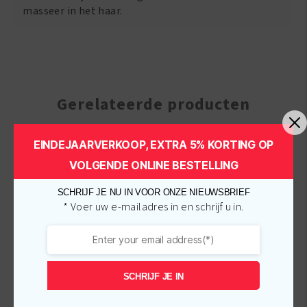
masseer in het haar.
Gerelateerde producten
EINDEJAARVERKOOP, EXTRA 5% KORTING OP
-
€
1.00
-
€
1.00
VOLGENDE ONLINE BESTELLING
SCHRIJF JE NU IN VOOR ONZE NIEUWSBRIEF
* Voer uw e-mailadres in en schrijf u in.
SCHRIJF JE IN
African Pride Olive