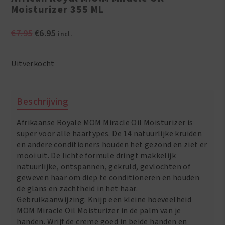
Moisturizer 355 ML
Oorspronkelijke
Huidige
€
7.95
€
6.95
incl.
prijs
prijs
was:
is:
Uitverkocht
€7.95.
€6.95.
Beschrijving
Afrikaanse Royale MOM Miracle Oil Moisturizer is
super voor alle haartypes. De 14 natuurlijke kruiden
en andere conditioners houden het gezond en ziet er
mooi uit. De lichte formule dringt makkelijk
natuurlijke, ontspannen, gekruld, gevlochten of
geweven haar om diep te conditioneren en houden
de glans en zachtheid in het haar.
Gebruikaanwijzing: Knijp een kleine hoeveelheid
MOM Miracle Oil Moisturizer in de palm van je
handen. Wrijf de creme goed in beide handen en