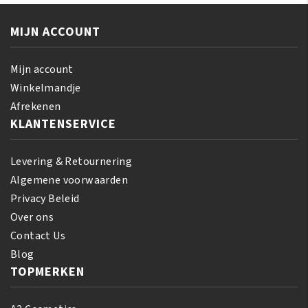
Silky
ml
Hair
aantal
MIJN ACCOUNT
Moisturizer
355
ml
Mijn account
aantal
Winkelmandje
Afrekenen
KLANTENSERVICE
Levering & Retournering
Algemene voorwaarden
Privacy Beleid
Over ons
Contact Us
Blog
TOPMERKEN