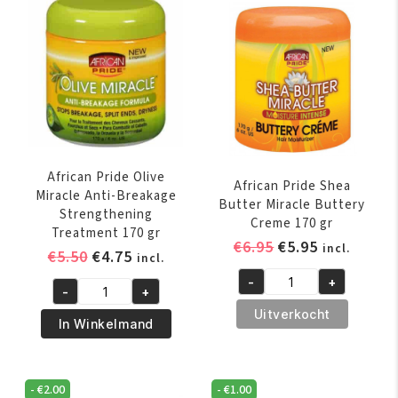
African Pride Olive
African Pride Shea
Miracle Anti-Breakage
Butter Miracle Buttery
Strengthening
Creme 170 gr
Treatment 170 gr
Oorspronkelijk
Huidige
€
6.95
€
5.95
incl.
Oorspronkelijke
Huidige
€
5.50
€
4.75
incl.
prijs
prijs
prijs
prijs
-
+
was:
is:
African
-
+
was:
is:
African
€6.95.
€5.95.
Pride
Uitverkocht
€5.50.
€4.75.
Pride
In Winkelmand
Shea
Olive
Butter
Miracle
Miracle
Anti-
-
€
2.00
-
€
1.00
Buttery