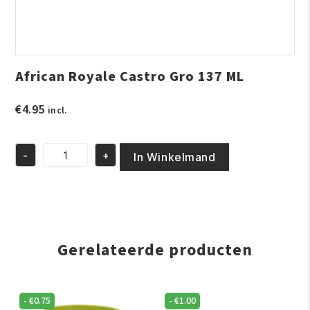
African Royale Castro Gro 137 ML
€
4.95
incl.
-
+
In Winkelmand
African
Royale
Castro
Gro
137
ML
aantal
Gerelateerde producten
-
€
0.75
-
€
1.00