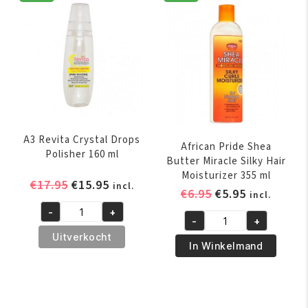
Breakage
Creme
Strengthening
170
Treatment
gr
170
aantal
gr
aantal
A3 Revita Crystal Drops
African Pride Shea
Polisher 160 ml
Butter Miracle Silky Hair
Moisturizer 355 ml
Oorspronkelijke
Huidige
€
17.95
€
15.95
incl.
Oorspronkelijk
Huidige
€
6.95
€
5.95
incl.
prijs
prijs
prijs
prijs
-
+
was:
is:
A3
-
+
was:
is:
African
€17.95.
€15.95.
Revita
Uitverkocht
€6.95.
€5.95.
Pride
In Winkelmand
Crystal
Shea
Drops
Butter
Polisher
Miracle
160