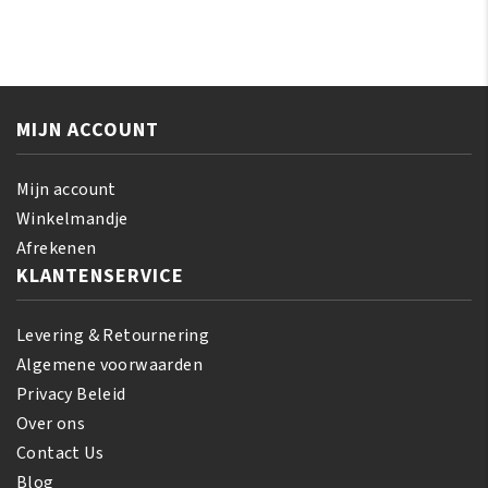
Olive
2
Miracle
-
Anti-
IN-
Breakage
1
Strengthening
Shampoo
MIJN ACCOUNT
Treatment
&
170
Conditioner
gr
Mijn account
355
aantal
Winkelmandje
ml
Afrekenen
aantal
KLANTENSERVICE
Levering & Retournering
Algemene voorwaarden
Privacy Beleid
Over ons
Contact Us
Blog