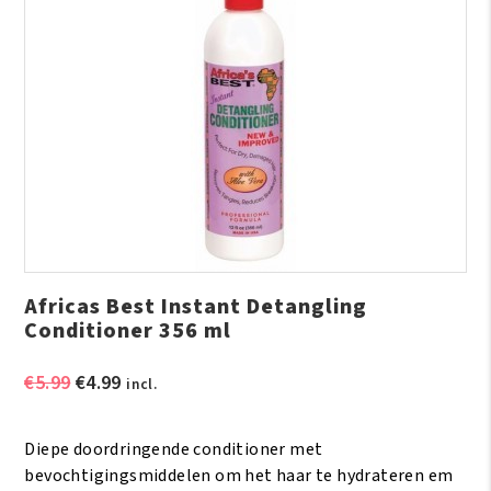
Africas Best Instant Detangling
Conditioner 356 ml
Oorspronkelijke
Huidige
€
5.99
€
4.99
incl.
prijs
prijs
was:
is:
Diepe doordringende conditioner met
€5.99.
€4.99.
bevochtigingsmiddelen om het haar te hydrateren em