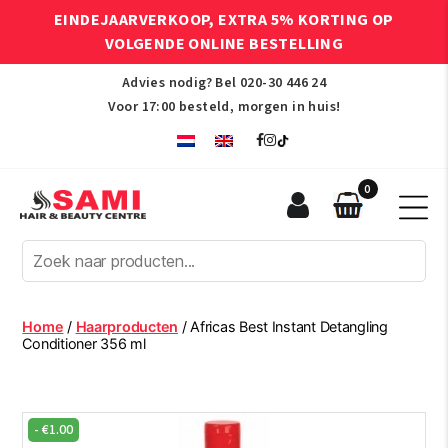
EINDEJAARVERKOOP, EXTRA 5% KORTING OP
VOLGENDE ONLINE BESTELLING
Advies nodig? Bel
020-30 446 24
Voor 17:00 besteld, morgen in huis!
0
Sami
Afro
Hair
&
Beauty
Home
/
Haarproducten
/ Africas Best Instant Detangling
Centre
Conditioner 356 ml
-
€
1.00