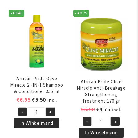
Oil
Stimulator
Moisturizer
200
-
€
1.45
-
€
0.75
356
ml
ml
aantal
aantal
African Pride Olive
African Pride Olive
Miracle 2 -IN-1 Shampoo
Miracle Anti-Breakage
& Conditioner 355 ml
Strengthening
Oorspronkelijke
Huidige
€
6.95
€
5.50
incl.
Treatment 170 gr
prijs
prijs
Oorspronkelijk
Huidige
€
5.50
€
4.75
incl.
-
+
was:
is:
African
prijs
prijs
€6.95.
€5.50.
-
+
Pride
was:
is:
In Winkelmand
African
Olive
€5.50.
€4.75.
Pride
In Winkelmand
Miracle