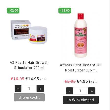
-
€
2.00
-
€
1.00
A3 Revita Hair Growth
Africas Best Instant Oil
Stimulator 200 ml
Moisturizer 356 ml
Oorspronkelijke
Huidige
€
16.95
€
14.95
incl.
Oorspronkelijk
Huidige
€
5.95
€
4.95
incl.
prijs
prijs
prijs
prijs
-
+
was:
is:
A3
-
+
was:
is:
Africas
€16.95.
€14.95.
Revita
Uitverkocht
€5.95.
€4.95.
Best
In Winkelmand
Hair
Instant
Growth