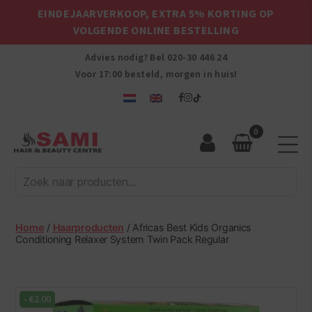
EINDEJAARVERKOOP, EXTRA 5% KORTING OP
VOLGENDE ONLINE BESTELLING
Advies nodig? Bel
020-30 446 24
Voor 17:00 besteld, morgen in huis!
0
Sami
Afro
Hair
&
Beauty
Home
/
Haarproducten
/ Africas Best Kids Organics
Centre
Conditioning Relaxer System Twin Pack Regular
-
€
2.00