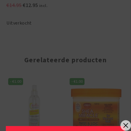
Oorspronkelijke
Huidige
€
14.95
€
12.95
incl.
prijs
prijs
was:
is:
Uitverkocht
€14.95.
€12.95.
Gerelateerde producten
-
€
1.00
-
€
1.00