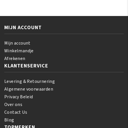
Oil
Silky
Moisturizer
Smooth
356
Edges
ml
65
MIJN ACCOUNT
aantal
gr
aantal
Mijn account
Winkelmandje
Afrekenen
KLANTENSERVICE
Levering & Retournering
Algemene voorwaarden
Privacy Beleid
Over ons
Contact Us
Blog
TOPMERKEN