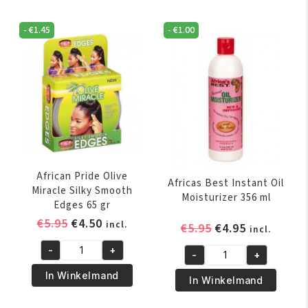
Miracle
Anti-
Neutralizing
Breakage
-
€
1.45
-
€
1.00
Deep
Strengthening
Conditioning
Treatment
Shampoo
170
237
gr
ml
aantal
aantal
African Pride Olive
Africas Best Instant Oil
Miracle Silky Smooth
Moisturizer 356 ml
Edges 65 gr
Oorspronkelijke
Huidige
€
5.95
€
4.50
incl.
Oorspronkelijk
Huidige
€
5.95
€
4.95
incl.
prijs
prijs
prijs
prijs
-
+
was:
is:
-
+
African
was:
is:
Africas
€5.95.
€4.50.
Pride
€5.95.
€4.95.
In Winkelmand
Best
In Winkelmand
Olive
Instant
Miracle