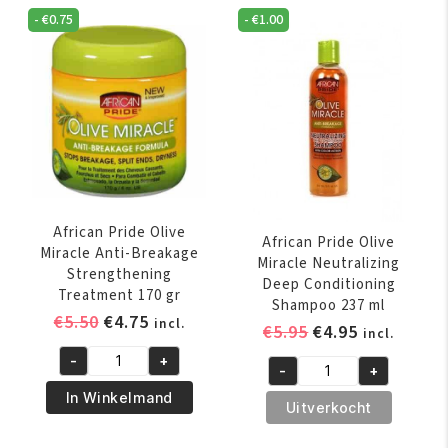
-
€
0.75
-
€
1.00
African Pride Olive
African Pride Olive
Miracle Anti-Breakage
Miracle Neutralizing
Strengthening
Deep Conditioning
Treatment 170 gr
Shampoo 237 ml
Oorspronkelijke
Huidige
€
5.50
€
4.75
incl.
Oorspronkelijk
Huidige
€
5.95
€
4.95
incl.
prijs
prijs
prijs
prijs
-
+
was:
is:
African
-
+
was:
is:
African
€5.50.
€4.75.
Pride
In Winkelmand
€5.95.
€4.95.
Pride
Uitverkocht
Olive
Olive
Miracle