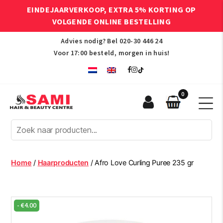
EINDEJAARVERKOOP, EXTRA 5% KORTING OP
VOLGENDE ONLINE BESTELLING
Advies nodig? Bel
020-30 446 24
Voor 17:00 besteld, morgen in huis!
0
Sami
Afro
Hair
&
Beauty
Home
/
Haarproducten
/ Afro Love Curling Puree 235 gr
Centre
-
€
4.00