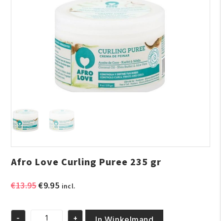
Afro Love Curling Puree 235 gr
Oorspronkelijke
Huidige
€
13.95
€
9.95
incl.
prijs
prijs
was:
is:
-
+
€13.95.
€9.95.
In Winkelmand