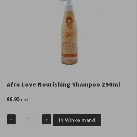
Afro Love Nourishing Shampoo 290ml
€
8.95
incl.
-
+
In Winkelmand
Afro
Love
Nourishing