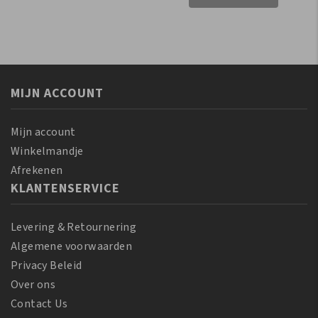
Instant
Shea
Oil
Butter
Moisturizer
Miracle
356
Texture
ml
Softening
aantal
MIJN ACCOUNT
Kit
aantal
Mijn account
Winkelmandje
Afrekenen
KLANTENSERVICE
Levering & Retournering
Algemene voorwaarden
Privacy Beleid
Over ons
Contact Us