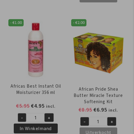
Gro
Shea
Maximum
Butter
Herbal
Miracle
-
€
1.00
-
€
2.00
Strength
Co-
150
Wash
gr
Cleansing
aantal
Conditioner
355
ml
aantal
Africas Best Instant Oil
African Pride Shea
Moisturizer 356 ml
Butter Miracle Texture
Softening Kit
Oorspronkelijke
Huidige
€
5.95
€
4.95
incl.
Oorspronkelijk
Huidige
€
8.95
€
6.95
incl.
prijs
prijs
prijs
prijs
-
+
was:
is:
Africas
-
+
was:
is:
African
€5.95.
€4.95.
Best
In Winkelmand
€8.95.
€6.95.
Pride
Uitverkocht