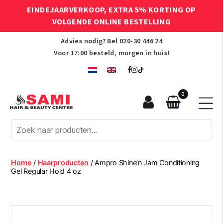
EINDEJAARVERKOOP, EXTRA 5% KORTING OP
VOLGENDE ONLINE BESTELLING
Advies nodig? Bel
020-30 446 24
Voor 17:00 besteld, morgen in huis!
0
Sami
Afro
Hair
&
Beauty
Home
/
Haarproducten
/ Ampro Shine’n Jam Conditioning
Centre
Gel Regular Hold 4 oz