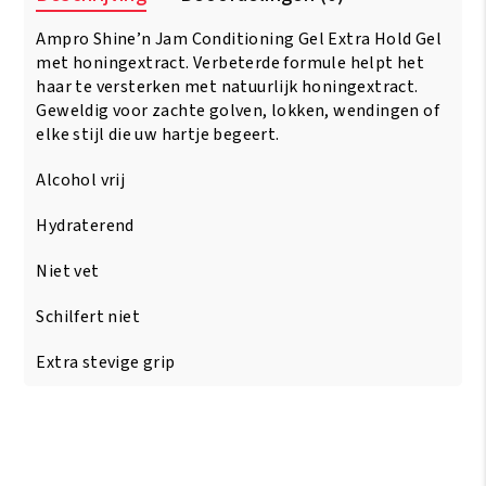
Regular
Ampro Shine’n Jam Conditioning Gel Extra Hold Gel
Hold
4
met honingextract. Verbeterde formule helpt het
oz
haar te versterken met natuurlijk honingextract.
aantal
Geweldig voor zachte golven, lokken, wendingen of
elke stijl die uw hartje begeert.
Alcohol vrij
Hydraterend
Niet vet
Schilfert niet
Extra stevige grip