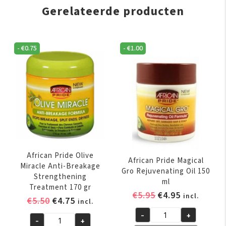
Gerelateerde producten
-
€
0.75
-
€
1.00
African Pride Olive
African Pride Magical
Miracle Anti-Breakage
Gro Rejuvenating Oil 150
Strengthening
ml
Treatment 170 gr
Oorspronkelijk
Huidige
€
5.95
€
4.95
incl.
Oorspronkelijke
Huidige
€
5.50
€
4.75
incl.
prijs
prijs
prijs
prijs
-
+
was:
is:
African
-
+
was:
is:
African