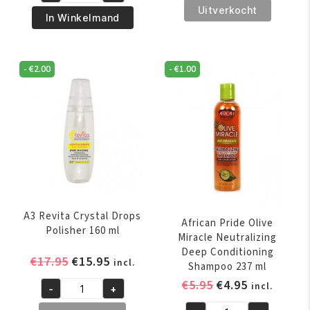
€5.95.
€4.95.
Pride
Uitverkocht
€5.50.
€4.75.
Pride
In Winkelmand
Magical
Olive
Gro
Miracle
Rejuvenating
Anti-
-
€
2.00
-
€
1.00
Oil
Breakage
150
Strengthening
ml
Treatment
aantal
170
gr
aantal
A3 Revita Crystal Drops
African Pride Olive
Polisher 160 ml
Miracle Neutralizing
Deep Conditioning
Oorspronkelijke
Huidige
€
17.95
€
15.95
incl.
Shampoo 237 ml
prijs
prijs
Oorspronkelijk
Huidige
€
5.95
€
4.95
incl.
-
+
was:
is:
A3
prijs
prijs