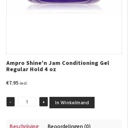
Ampro Shine’n Jam Conditioning Gel
Regular Hold 4 oz
€
7.95
incl.
-
+
In Winkelmand
Ampro
Shine’n
Jam
Conditioning
Beschrijving
Beoordelingen (0)
Gel