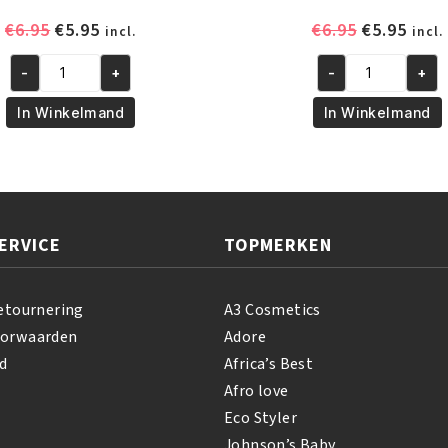
Oorspronkelijke
Huidige
Oorspronk
Huid
€
6.95
€
5.95
€
6.95
€
5.95
incl.
incl.
prijs
prijs
prijs
prijs
-
+
-
+
was:
is:
was:
is:
African
African
€6.95.
€5.95.
€6.95.
€5.95
Pride
Pride
In Winkelmand
In Winkelmand
Olive
Shea
Miracle
Butter
Leave-
Miracle
In
Silky
Conditioner
Hair
ERVICE
TOPMERKEN
355
Moisturizer
ml
355
aantal
ml
etournering
A3 Cosmetics
aantal
oorwaarden
Adore
d
Africa’s Best
Afro love
Eco Styler
Johnson’s Baby