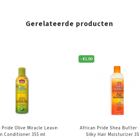
SCHRIJF JE NU IN VOOR ONZE NIEUWSBRIEF
* Voer uw e-mailadres in en schrijf u in.
Gerelateerde producten
SCHRIJF JE IN
-
€
1.00
 Pride Olive Miracle Leave-
African Pride Shea Butter 
In Conditioner 355 ml
Silky Hair Moisturizer 3