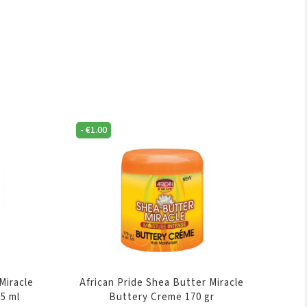
-
€
1.00
Miracle
African Pride Shea Butter Miracle
55 ml
Buttery Creme 170 gr