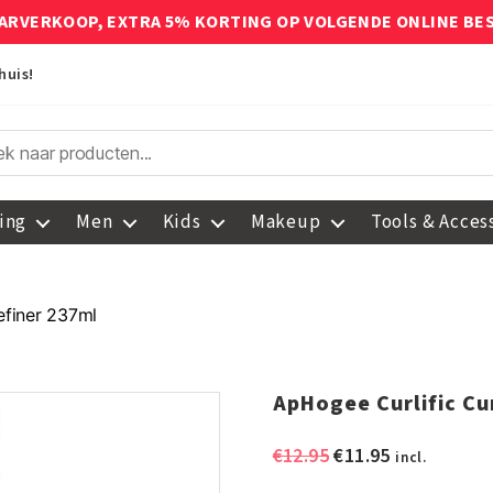
ARVERKOOP, EXTRA 5% KORTING OP VOLGENDE ONLINE BE
huis!
ing
Men
Kids
Makeup
Tools & Acces
efiner 237ml
ApHogee Curlific Cu
Oorspronkelijke
Huidige
€
12.95
€
11.95
incl.
prijs
prijs