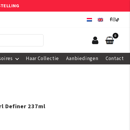
STELLING
0
soires
Haar Collectie
Aanbiedingen
Contact
rl Definer 237ml