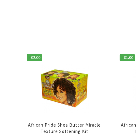
-
€
2.00
-
€
1.00
African Pride Shea Butter Miracle
African
Texture Softening Kit