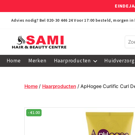
EINDEJA
Advies nodig? Bel
020-30 446 24
Voor 17:00 besteld, morgen in 
Sami
Afro
Home
Merken
Haarproducten
Huidverzorg
Hair
&
Beauty
Centre
Home
/
Haarproducten
/ ApHogee Curlific Curl D
-
€
1.00