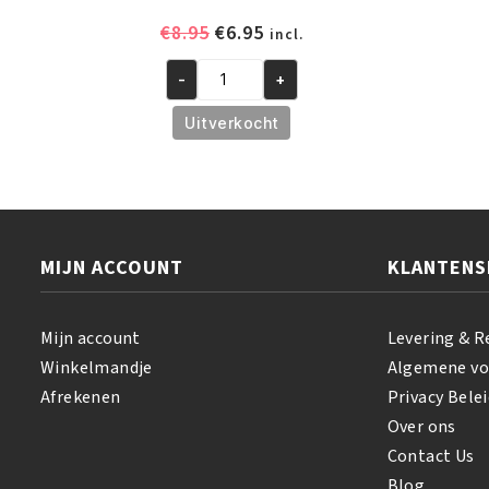
Oorspronkelijke
Huidige
€
8.95
€
6.95
incl.
prijs
prijs
-
+
was:
is:
African
€8.95.
€6.95.
Pride
Uitverkocht
Shea
Butter
Miracle
Texture
Softening
MIJN ACCOUNT
KLANTENS
Kit
aantal
Mijn account
Levering & R
Winkelmandje
Algemene v
Afrekenen
Privacy Belei
Over ons
Contact Us
Blog