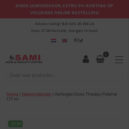
EINDEJAARVERKOOP, EXTRA 5% KORTING OP
VOLGENDE ONLINE BESTELLING
Advies nodig? Bel
020-30 446 24
Voor 17:00 besteld, morgen in huis!
0
Sami
Afro
Hair
&
Beauty
Home
/
Haarproducten
/ ApHogee Gloss Therapy Polisher
Centre
177 ml
-
€
1.00