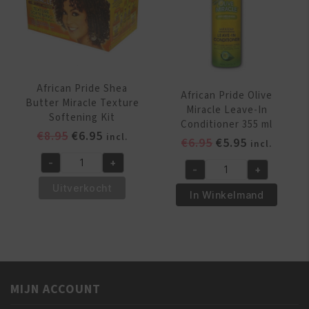
aantal
gr
aantal
African Pride Shea
African Pride Olive
Butter Miracle Texture
Miracle Leave-In
Softening Kit
Conditioner 355 ml
Oorspronkelijke
Huidige
€
8.95
€
6.95
incl.
Oorspronkelijk
Huidige
€
6.95
€
5.95
incl.
prijs
prijs
prijs
prijs
-
+
was:
is:
African
-
+
was:
is:
African
€8.95.
€6.95.
Pride
Uitverkocht
€6.95.
€5.95.
Pride
In Winkelmand
Shea
Olive
Butter
Miracle
Miracle
Leave-
Texture
In
Softening
Conditioner
Kit
MIJN ACCOUNT
355
aantal