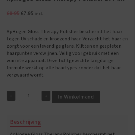
Oorspronkelijke
Huidige
€
8.95
€
7.95
incl.
prijs
prijs
was:
is:
ApHogee Gloss Therapy Polisher beschermt het haar
€8.95.
€7.95.
tegen UV schade en kroezend haar. Verzacht het haar en
zorgt voor een levendige glans. Klitten en gespleten
haarpunten verdwijnen. Veilig voor gebruik met een
warmte apparaat. Deze lichtgewichte langdurige
formule werkt op alle haartypes zonder dat het haar
verzwaard wordt.
-
+
In Winkelmand
ApHogee
Gloss
Therapy
Polisher
Beschrijving
177
ml
ApHogee Gloss Therapy Polisher beschermt het
aantal