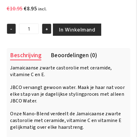
Oorspronkelijke
Huidige
€
10.95
€
8.95
incl.
prijs
prijs
was:
is:
-
+
€10.95.
€8.95.
In Winkelmand
As
I
Am
Jamaican
Beschrijving
Beoordelingen (0)
Black
Castor
Jamaicaanse zwarte castorolie met ceramide,
Oil
Water
vitamine C en E.
with
Vitamin
JBCO vervangt gewoon water. Maak je haar nat voor
C
elke stap van je dagelijkse stylingproces met alleen
&
JBCO Water.
E
16
Onze Nano-Blend verdeelt de Jamaicaanse zwarte
oz/237ml
castorolie met ceramide, vitamine C en vitamine E
aantal
gelijkmatig over elke haarstreng.