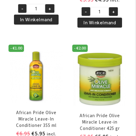
incl.
prijs
prijs
prijs
prijs
-
+
was:
is:
African
-
+
was:
is:
African
€6.95.
€5.95.
Pride
In Winkelmand
€5.95.
€4.95.
Pride
In Winkelmand
Shea
Magical
Butter
Gro
Miracle
Maximum
Silky
-
€
1.00
-
€
2.00
Herbal
Hair
Strength
Moisturizer
150
355
gr
ml
aantal
aantal
African Pride Olive
African Pride Olive
Miracle Leave-In
Miracle Leave-in
Conditioner 355 ml
Conditioner 425 gr
Oorspronkelijke
Huidige
€
6.95
€
5.95
incl.