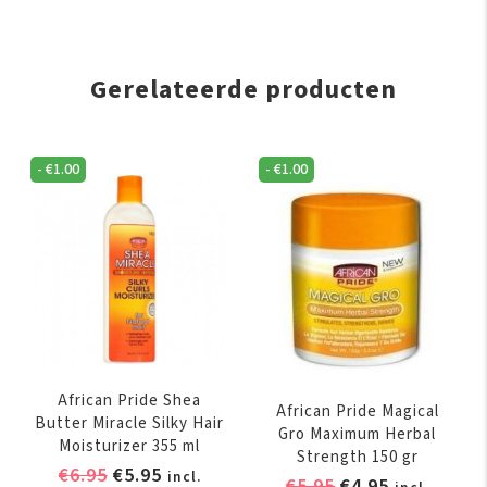
Gerelateerde producten
-
€
1.00
-
€
1.00
African Pride Shea
African Pride Magical
Butter Miracle Silky Hair
Gro Maximum Herbal
Moisturizer 355 ml
Strength 150 gr
Oorspronkelijke
Huidige
€
6.95
€
5.95
incl.
Oorspronkelijk
Huidige
€
5.95
€
4.95