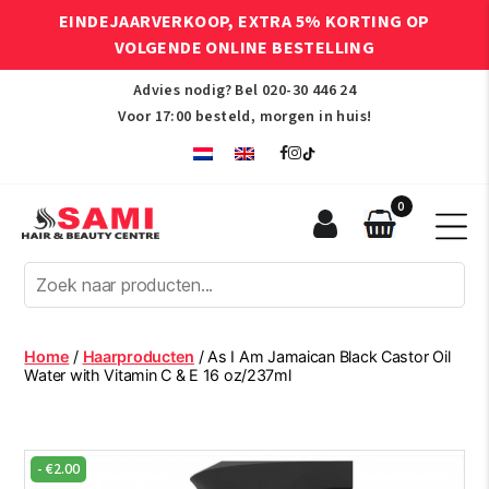
EINDEJAARVERKOOP, EXTRA 5% KORTING OP
VOLGENDE ONLINE BESTELLING
Advies nodig? Bel
020-30 446 24
Voor 17:00 besteld, morgen in huis!
0
Sami
Afro
Hair
&
Beauty
Home
/
Haarproducten
/ As I Am Jamaican Black Castor Oil
Centre
Water with Vitamin C & E 16 oz/237ml
-
€
2.00